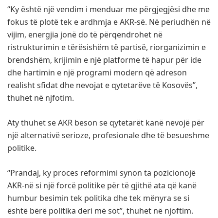
“Ky është një vendim i menduar me përgjegjësi dhe me
fokus të plotë tek e ardhmja e AKR-së. Në periudhën në
vijim, energjia jonë do të përqendrohet në
ristrukturimin e tërësishëm të partisë, riorganizimin e
brendshëm, krijimin e një platforme të hapur për ide
dhe hartimin e një programi modern që adreson
realisht sfidat dhe nevojat e qytetarëve të Kosovës”,
thuhet në njfotim.
Aty thuhet se AKR beson se qytetarët kanë nevojë për
një alternativë serioze, profesionale dhe të besueshme
politike.
“Prandaj, ky proces reformimi synon ta pozicionojë
AKR-në si një forcë politike për të gjithë ata që kanë
humbur besimin tek politika dhe tek mënyra se si
është bërë politika deri më sot”, thuhet në njoftim.