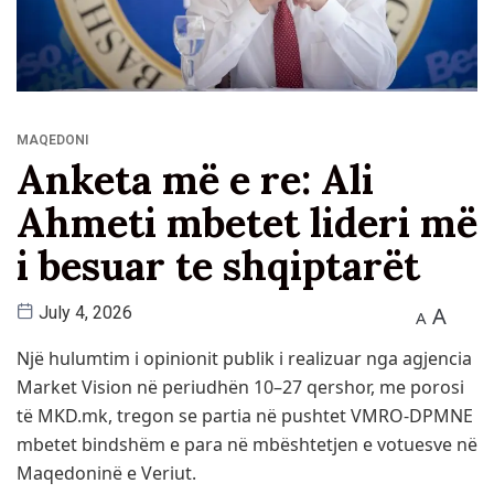
MAQEDONI
Anketa më e re: Ali
Ahmeti mbetet lideri më
i besuar te shqiptarët
A
July 4, 2026
A
Një hulumtim i opinionit publik i realizuar nga agjencia
Market Vision në periudhën 10–27 qershor, me porosi
të MKD.mk, tregon se partia në pushtet VMRO-DPMNE
mbetet bindshëm e para në mbështetjen e votuesve në
Maqedoninë e Veriut.