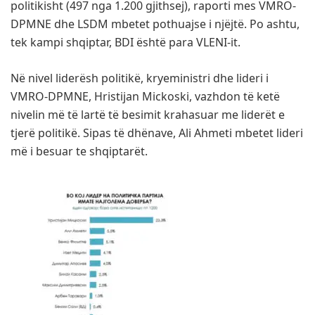
politikisht (497 nga 1.200 gjithsej), raporti mes VMRO-
DPMNE dhe LSDM mbetet pothuajse i njëjtë. Po ashtu,
tek kampi shqiptar, BDI është para VLENI-it.
Në nivel liderësh politikë, kryeministri dhe lideri i
VMRO-DPMNE, Hristijan Mickoski, vazhdon të ketë
nivelin më të lartë të besimit krahasuar me liderët e
tjerë politikë. Sipas të dhënave, Ali Ahmeti mbetet lideri
më i besuar te shqiptarët.