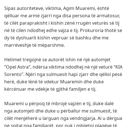
Sipas autoriteteve, viktima, Agim Muaremi, është
qëlluar me armë zjarri nga disa persona të armatosur,
të cilët paraprakisht i kishin zënë rrugën veturës së tij
në të cilën ndodhej edhe vajza e tij. Prokuroria thotë se
dy të dyshuarit kishin vepruar së bashku dhe me
marrëveshje të mëparshme.
Hetimet tregojnë se autorët ishin në një automjet
“Opel Astra”, ndërsa viktima ndodhej në një veturë “KIA
Sorento”. Njëri nga sulmuesit hapi zjarr dhe qëlloi pesë
herë, duke lënë të vdekur Muaremin dhe duke
kërcënuar me vdekje të gjithë familjen e tij.
Muaremi u përpoq të mbrojë vajzën e tij, duke dalë
nga automjeti dhe duke u përballur me sulmuesit, të
cilët menjëherë u larguan nga vendngjarja. Ai u dërgua
në spital nga familjarët, por nuk i mbijetoi plagëve të