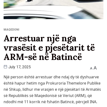
MAQEDONI
Arrestuar një nga
vrasësit e pjesëtarit të
ARM-së në Batincë
A
July 17, 2025
A
Një person është arrestuar dhe ndaj dy të dyshuarve
është hapur hetim nga Prokuroria Themelore Publike
në Shkup, lidhur me vrasjen e një pjesëtari të Armatës
së Republikës së Maqedonisë së Veriut (ARM), që
ndodhi më 11 korrik në fshatin Batincë, përcjell INA.