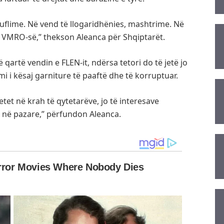
flime. Në vend të llogaridhënies, mashtrime. Në
ë VMRO-së,” thekson Aleanca për Shqiptarët.
 qartë vendin e FLEN-it, ndërsa tetori do të jetë jo
 i kësaj garniture të paaftë dhe të korruptuar.
tet në krah të qytetarëve, jo të interesave
ur në pazare,” përfundon Aleanca.