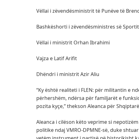
Vëllai i zëvendësministrit të Punëve të Bren
Bashkëshorti i zëvendësministres së Sportit,
Vëllai i ministrit Orhan Ibrahimi
Vajza e Latif Arifit
Dhëndri i ministrit Azir Aliu
“Ky është realiteti i FLEN: për militantin e
përhershëm, ndërsa për familjarët e funks
pozita kyçe,” thekson Aleanca për Shqiptarë
Aleanca i cilëson këto veprime si nepotizëm t
politike ndaj VMRO-DPMNE-së, duke shtuar 
vetëm instrument i partisë që historikisht ka