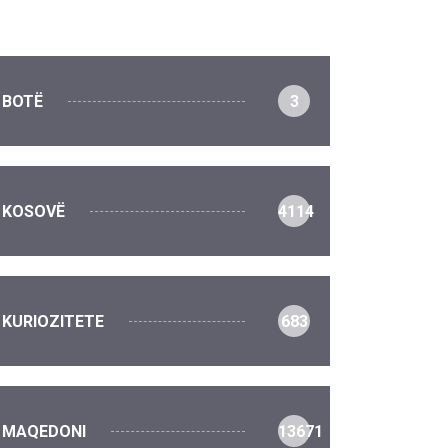
BOTË
3
KOSOVË
4114
KURIOZITETE
683
MAQEDONI
13671