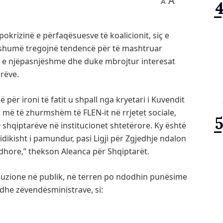
A
A
krizinë e përfaqësuesve të koalicionit, siç e
më shumë tregojnë tendencë për të mashtruar
et e njëpasnjëshme dhe duke mbrojtur interesat
arëve.
 për ironi të fatit u shpall nga kryetari i Kuvendit
t më të zhurmshëm të FLEN-it në rrjetet sociale,
shqiptarëve në institucionet shtetërore. Ky është
dikisht i pamundur, pasi Ligji për Zgjedhje ndalon
dhore,” thekson Aleanca për Shqiptarët.
luzione në publik, në terren po ndodhin punësime
 dhe zëvendësministrave, si: