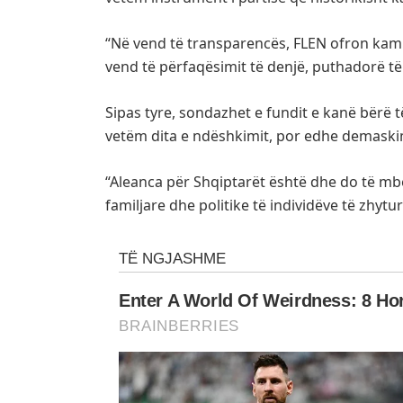
“Në vend të transparencës, FLEN ofron kamu
vend të përfaqësimit të denjë, puthadorë t
Sipas tyre, sondazhet e fundit e kanë bërë të
vetëm dita e ndëshkimit, por edhe demaskimi
“Aleanca për Shqiptarët është dhe do të mbe
familjare dhe politike të individëve të zhyt