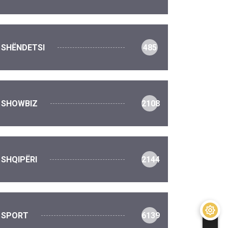
SHËNDETSI
485
SHOWBIZ
2108
SHQIPËRI
2144
SPORT
6139