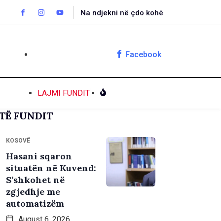
Na ndjekni në çdo kohë
Facebook
LAJMI FUNDIT
TË FUNDIT
KOSOVË
Hasani sqaron
situatën në Kuvend:
S’shkohet në
zgjedhje me
automatizëm
August 6, 2026