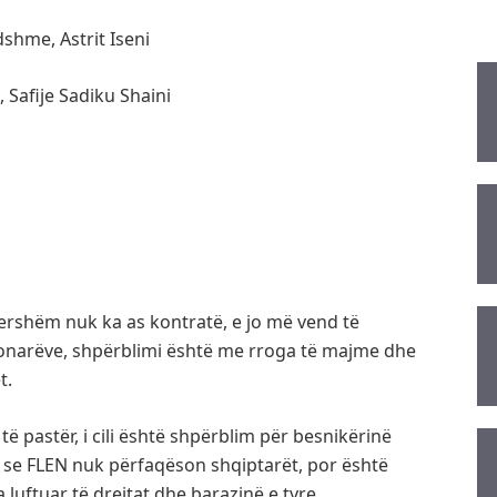
dshme, Astrit Iseni
 Safije Sadiku Shaini
 ndershëm nuk ka as kontratë, e jo më vend të
ionarëve, shpërblimi është me rroga të majme dhe
t.
ë pastër, i cili është shpërblim për besnikërinë
se FLEN nuk përfaqëson shqiptarët, por është
 luftuar të drejtat dhe barazinë e tyre.