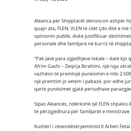
Aleanca për Shqiptarët denoncon ashpër hipo
quajn ata, FLEN, VLEN të cilët çdo ditë e 
opinionin publik, duke justifikuar dështim
personale dhe familjare në kurriz të shqipt
“Pak javë para zgjedhjeve lokale – datë kjo që
Afrim Gashi – Zeqirja Ibrahimi, një nga zëra
vazhdon të premtojë punësimin e mbi 2.500 
një premtim jo vetëm i pabazë, por edhe juri
qartë punësimet gjatë periudhave parazgje
Sipas Aleancës, ndërkohë që FLEN shpalos i
të përzgjedhura për familjarët e ministrave
Kushëri i zëvendëskryeministrit Arben Fetai