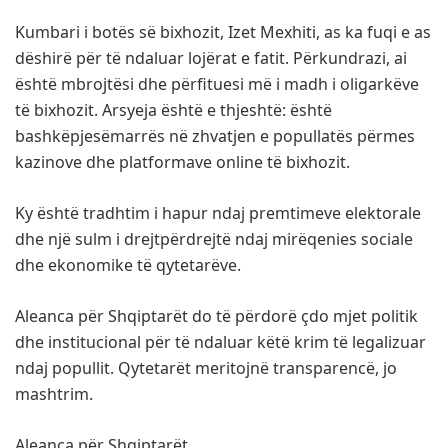
Kumbari i botës së bixhozit, Izet Mexhiti, as ka fuqi e as
dëshirë për të ndaluar lojërat e fatit. Përkundrazi, ai
është mbrojtësi dhe përfituesi më i madh i oligarkëve
të bixhozit. Arsyeja është e thjeshtë: është
bashkëpjesëmarrës në zhvatjen e popullatës përmes
kazinove dhe platformave online të bixhozit.
Ky është tradhtim i hapur ndaj premtimeve elektorale
dhe një sulm i drejtpërdrejtë ndaj mirëqenies sociale
dhe ekonomike të qytetarëve.
Aleanca për Shqiptarët do të përdorë çdo mjet politik
dhe institucional për të ndaluar këtë krim të legalizuar
ndaj popullit. Qytetarët meritojnë transparencë, jo
mashtrim.
Aleanca për Shqiptarët