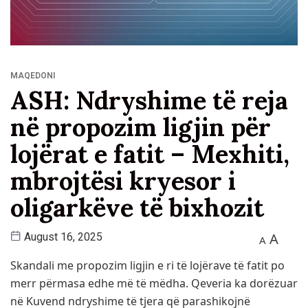
MAQEDONI
ASH: Ndryshime të reja
në propozim ligjin për
lojërat e fatit – Mexhiti,
mbrojtësi kryesor i
oligarkëve të bixhozit
A
August 16, 2025
A
Skandali me propozim ligjin e ri të lojërave të fatit po
merr përmasa edhe më të mëdha. Qeveria ka dorëzuar
në Kuvend ndryshime të tjera që parashikojnë