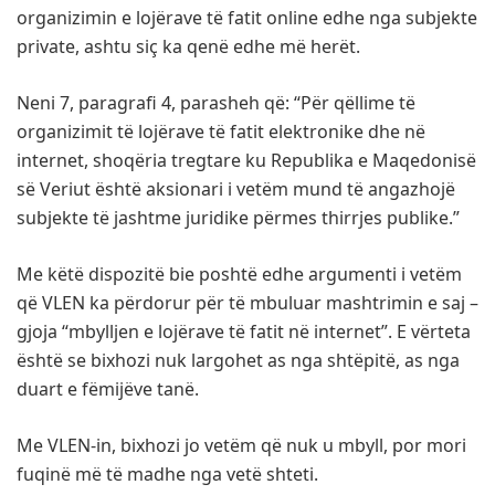
organizimin e lojërave të fatit online edhe nga subjekte
private, ashtu siç ka qenë edhe më herët.
Neni 7, paragrafi 4, parasheh që: “Për qëllime të
organizimit të lojërave të fatit elektronike dhe në
internet, shoqëria tregtare ku Republika e Maqedonisë
së Veriut është aksionari i vetëm mund të angazhojë
subjekte të jashtme juridike përmes thirrjes publike.”
Me këtë dispozitë bie poshtë edhe argumenti i vetëm
që VLEN ka përdorur për të mbuluar mashtrimin e saj –
gjoja “mbylljen e lojërave të fatit në internet”. E vërteta
është se bixhozi nuk largohet as nga shtëpitë, as nga
duart e fëmijëve tanë.
Me VLEN-in, bixhozi jo vetëm që nuk u mbyll, por mori
fuqinë më të madhe nga vetë shteti.