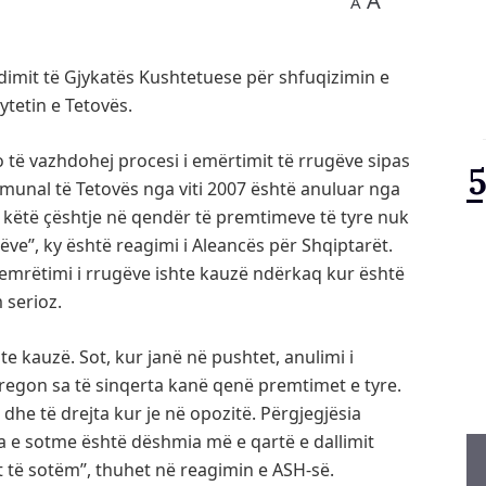
A
A
dimit të Gjykatës Kushtetuese për shfuqizimin e
tetin e Tetovës.
të vazhdohej procesi i emërtimit të rrugëve sipas
 Komunal të Tetovës nga viti 2007 është anuluar nga
 këtë çështje në qendër të premtimeve të tyre nuk
ve’’, ky është reagimi i Aleancës për Shqiptarët.
ë emrëtimi i rrugëve ishte kauzë ndërkaq kur është
 serioz.
te kauzë. Sot, kur janë në pushtet, anulimi i
tregon sa të sinqerta kanë qenë premtimet e tyre.
t dhe të drejta kur je në opozitë. Përgjegjësia
 e sotme është dëshmia më e qartë e dallimit
 të sotëm’’, thuhet në reagimin e ASH-së.