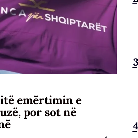
itë emërtimin e
uzë, por sot në
në