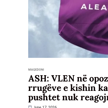
MAQEDONI
ASH: VLEN në opoz
rrugëve e kishin ka
pushtet nuk reagoj
June 17, 2026