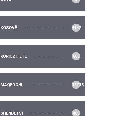
KOSOVË
4142
KURIOZITETE
683
MAQEDONI
13718
SHËNDETSI
485