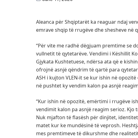
Aleanca për Shqiptarët ka reaguar ndaj ven
emrave shqip të rrugëve dhe shesheve në qy
“Për vite me radhë dëgjuam premtime se do 
vullnetit të qytetarëve. Vendimi i Këshillit
Gjykata Kushtetuese, ndërsa ata që e kishin
ofrojnë asnjë qëndrim të qartë para qytetarë
ASH i kujton VLEN-it se kur ishin në opozit
në pushtet ky vendim kalon pa asnjë reagim
“Kur ishin në opozitë, emërtimi i rrugëve ish
vendimit kalon pa asnjë reagim serioz. Kjo 
Nuk mjafton të flasësh për dinjitet, identite
matet kur ke mundësinë të veprosh. Heshtja
mes premtimeve të dikurshme dhe realitetit