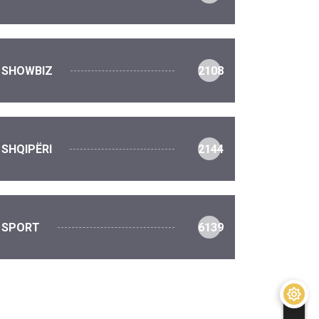
SHOWBIZ
2108
SHQIPËRI
2144
SPORT
6139