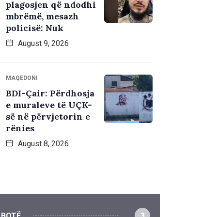
plagosjen që ndodhi
mbrëmë, mesazh
policisë: Nuk
August 9, 2026
MAQEDONI
BDI-Çair: Përdhosja
e muraleve të UÇK-
së në përvjetorin e
rënies
August 8, 2026
BOTË
3