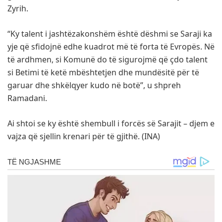
Zyrih.
“Ky talent i jashtëzakonshëm është dëshmi se Saraji ka
yje që sfidojnë edhe kuadrot më të forta të Evropës. Në
të ardhmen, si Komunë do të sigurojmë që çdo talent
si Betimi të ketë mbështetjen dhe mundësitë për të
garuar dhe shkëlqyer kudo në botë”, u shpreh
Ramadani.
Ai shtoi se ky është shembull i forcës së Sarajit – djem e
vajza që sjellin krenari për të gjithë. (INA)