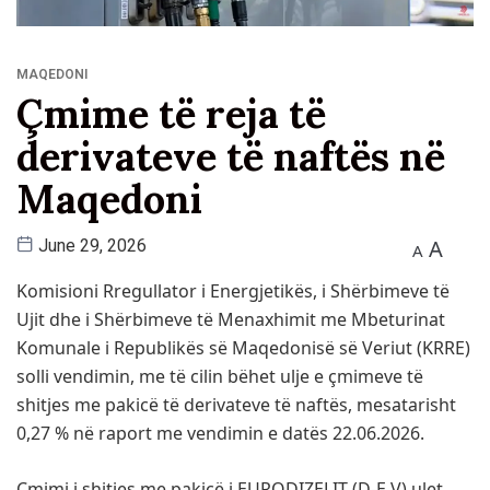
MAQEDONI
Çmime të reja të
derivateve të naftës në
Maqedoni
A
June 29, 2026
A
Komisioni Rregullator i Energjetikës, i Shërbimeve të
Ujit dhe i Shërbimeve të Menaxhimit me Mbeturinat
Komunale i Republikës së Maqedonisë së Veriut (KRRE)
solli vendimin, me të cilin bëhet ulje e çmimeve të
shitjes me pakicë të derivateve të naftës, mesatarisht
0,27 % në raport me vendimin e datës 22.06.2026.
Çmimi i shitjes me pakicë i EURODIZELIT (D-Е V) ulet