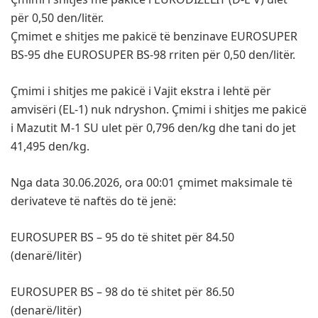
për 0,50 den/litër.
Çmimet e shitjes me pakicë të benzinave EUROSUPER
BS-95 dhe EUROSUPER BS-98 rriten për 0,50 den/litër.
Çmimi i shitjes me pakicë i Vajit ekstra i lehtë për
amvisëri (EL-1) nuk ndryshon. Çmimi i shitjes me pakicë
i Мazutit М-1 SU ulet për 0,796 den/kg dhe tani do jet
41,495 den/kg.
Nga data 30.06.2026, ora 00:01 çmimet maksimale të
derivateve të naftës do të jenë:
EUROSUPER BS – 95 do të shitet për 84.50
(denarë/litër)
EUROSUPER BS – 98 do të shitet për 86.50
(denarë/litër)