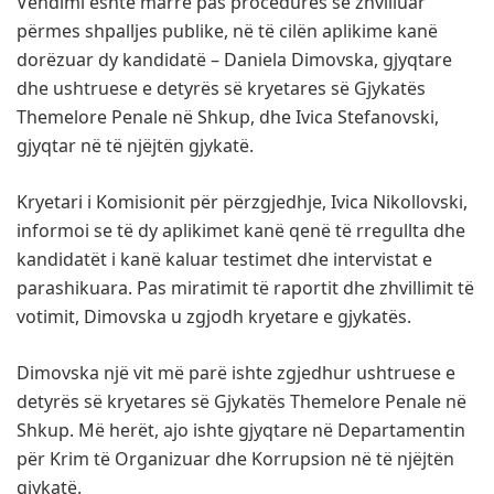
Vendimi është marrë pas procedurës së zhvilluar
përmes shpalljes publike, në të cilën aplikime kanë
dorëzuar dy kandidatë – Daniela Dimovska, gjyqtare
dhe ushtruese e detyrës së kryetares së Gjykatës
Themelore Penale në Shkup, dhe Ivica Stefanovski,
gjyqtar në të njëjtën gjykatë.
Kryetari i Komisionit për përzgjedhje, Ivica Nikollovski,
informoi se të dy aplikimet kanë qenë të rregullta dhe
kandidatët i kanë kaluar testimet dhe intervistat e
parashikuara. Pas miratimit të raportit dhe zhvillimit të
votimit, Dimovska u zgjodh kryetare e gjykatës.
Dimovska një vit më parë ishte zgjedhur ushtruese e
detyrës së kryetares së Gjykatës Themelore Penale në
Shkup. Më herët, ajo ishte gjyqtare në Departamentin
për Krim të Organizuar dhe Korrupsion në të njëjtën
gjykatë.