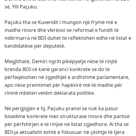
së, Ylli Paçuku.
Paçuku tha se Kuvendit i mungon një frymë më e
madhe rinore dhe vlerësoi se reformat e fundit të
ndërmarra në BDI duhet të reflektohen edhe në listat e
kandidatëve për deputetë.
Megjithatë, Demiri ngriti pikëpyetje nëse të rinjtë
brenda BDI-së kanë garanci konkrete se do të
përfaqësohen në zgjedhjet e ardhshme parlamentare,
apo nëse premtimet për hapësirë më të madhe për
rininë mbeten vetëm deklarata politike.
Në përgjigjen e tij, Paçuku pranoi se nuk ka pasur
bisedime konkrete mes strukturave rinore dhe partisë
për përfshirjen e të rinjve në listat zgjedhore. Ai tha se
BDI-ja aktualisht është e fokusuar në çështje të tjera