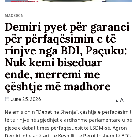
MAQEDONI
Demiri pyet për garanci
për përfaqësimin e të
rinjve nga BDI, Paçuku:
Nuk kemi biseduar
ende, merremi me
çështje më madhore
A
June 25, 2026
A
Në emisionin “Debat në Shenja”, çështja e përfaqësimit
të të rinjve në zgjedhjet e ardhshme parlamentare u bë
pjesë e debatit mes përfaqësuesit të LSDM-së, Agron
Demiri, dhe anëtarit të Këshillit të Përgjithshëm të BDI-