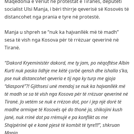
Maqedonia e Veriut në protestat e Tiranës, deputeti
socialist Ulsi Manja, i bëri thirrje qeverisë së Kosovës të
distancohet nga prania e tyre në protestë.
Manja u shpreh se “nuk ka hajvanllëk më të madh”
sesa të vish nga Kosova për të rrëzuar qeverinë në
Tiranë.
“Dakord Kryeministër dakord, me ty jam, po nëqoftëse Albin
Kurti nuk paska lidhje me këtë çorbë qensh dhe ishalla s’ka,
pse nuk distancohet qeveria e tij nga ky turp me gjoja
“diasporë”?! Gjithsesi unë mendoj se nuk ka hajvanllëk më
të madh se sa të vish nga Kosova për të rrëzuar qeverinë në
Tiranë. Jo vetëm se nuk e rrëzon dot, por i jep një dorë të
madhe armiqve të Kosovës që do thonë ja, shikojini kush
janë, nuk rrinë dot pa rrëmujë e pa konflikt as me
Shqipërinë që e kanë pjesë të kombit të tyre!!!”, shkruan
Manja.