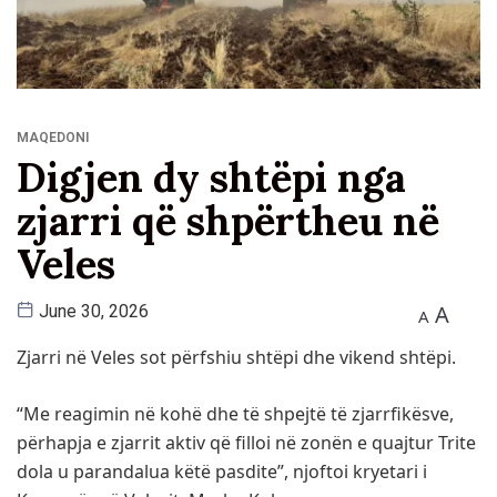
MAQEDONI
Digjen dy shtëpi nga
zjarri që shpërtheu në
Veles
A
June 30, 2026
A
Zjarri në Veles sot përfshiu shtëpi dhe vikend shtëpi.
“Me reagimin në kohë dhe të shpejtë të zjarrfikësve,
përhapja e zjarrit aktiv që filloi në zonën e quajtur Trite
dola u parandalua këtë pasdite”, njoftoi kryetari i