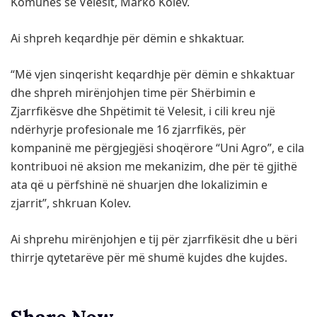
Komunës së Velesit, Marko Kolev.
Ai shpreh keqardhje për dëmin e shkaktuar.
“Më vjen sinqerisht keqardhje për dëmin e shkaktuar
dhe shpreh mirënjohjen time për Shërbimin e
Zjarrfikësve dhe Shpëtimit të Velesit, i cili kreu një
ndërhyrje profesionale me 16 zjarrfikës, për
kompaninë me përgjegjësi shoqërore “Uni Agro”, e cila
kontribuoi në aksion me mekanizim, dhe për të gjithë
ata që u përfshinë në shuarjen dhe lokalizimin e
zjarrit”, shkruan Kolev.
Ai shprehu mirënjohjen e tij për zjarrfikësit dhe u bëri
thirrje qytetarëve për më shumë kujdes dhe kujdes.