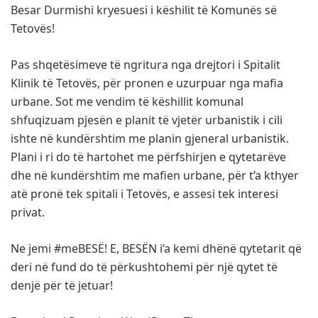
Besar Durmishi kryesuesi i këshilit të Komunës së
Tetovës!
Pas shqetësimeve të ngritura nga drejtori i Spitalit
Klinik të Tetovës, për pronen e uzurpuar nga mafia
urbane. Sot me vendim të këshillit komunal
shfuqizuam pjesën e planit të vjetër urbanistik i cili
ishte në kundërshtim me planin gjeneral urbanistik.
Plani i ri do të hartohet me përfshirjen e qytetarëve
dhe në kundërshtim me mafien urbane, për t’a kthyer
atë pronë tek spitali i Tetovës, e assesi tek interesi
privat.
Ne jemi #meBESË! E, BESËN i’a kemi dhënë qytetarit që
deri në fund do të përkushtohemi për një qytet të
denjë për të jetuar!