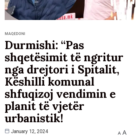
MAQEDONI
Durmishi: “Pas
shqetësimit të ngritur
nga drejtori i Spitalit,
Këshilli komunal
shfuqizoj vendimin e
planit të vjetër
urbanistik!
A
January 12, 2024
A