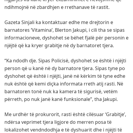
ndihmojnë në zbardhjen e rrethanave të rastit.
Gazeta Sinjali ka kontaktuar edhe me drejtorin e
barnatores ‘Vitamina’, Blerton Jakupi, i cili tha se sipas
informacioneve, dyshohet se bëhet fjalë për personin e
njëjtë që ka kryer grabitje në dy barnatoret tjera.
“Ka ndodh dje. Sipas Policisë, dyshohet se është i njëjti
person që u kanë në dy barnatore tjera. Sipas tyne po
dyshohet që është i njëjti, janë në kërkim të tyne edhe
nuk është që kemi diçka informata rreth atij rasti. Në
barnatoren tonë nuk ka kamera të sigurisë, vetëm
përreth, po nuk janë kanë funksionale”, tha Jakupi.
Me urdhër të prokurorit, rasti është cilësuar ‘Grabitje’,
ndërsa veprimet tjera ligjore do merren posa të
lokalizohet vendndodhja e të dyshuarit dhe i njëjti të