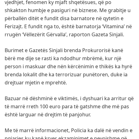
vjedhjet, fenomen ky mjaft shqetësues, që po
shkakton humbje e pasiguri në biznese. Me grabitje u
përballën ditët e fundit disa barnatore në qytetin e
Ferizajt. E fundit nga to, është barnatorja ‘Vitamina’ në
rrugën ‘Vëllezërit Gërvalla’, raporton Gazeta Sinjali.
Burimet e Gazetës Sinjali brenda Prokurorisë kanë
bërë me dije se rasti ka ndodhur mbrëmë, kur një
person i maskuar dhe nën kërcënimin e thikës ka hyrë
brenda lokalit dhe ka terrorizuar punëtoren, duke ia
drejtuar mjetin e mprehtë.
Bazuar në dëshminë e viktimës, i dyshuari ka arritur që
të marrë rreth 100 euro para të gatshme dhe më pas
është larguar në drejtim të panjohur.
Me të marrë informacionet, Policia ka dalë në vendin e
ngjarjes ku kanë kryer ekzaminimet e nevojshme që