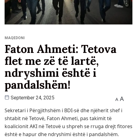
MAQEDONI
Faton Ahmeti: Tetova
flet me zë të lartë,
ndryshimi është i
pandalshëm!
A
September 24, 2025
A
Sekretari i Përgjithshëm i BDI-së dhe njëherit shef i
shtabit në Tetovë, Faton Ahmeti, pas takimit të
koalicionit AKI në Tetovë u shpreh se rruga drejt fitores
është e hapur dhe ndryshimi është i pandalshëm.