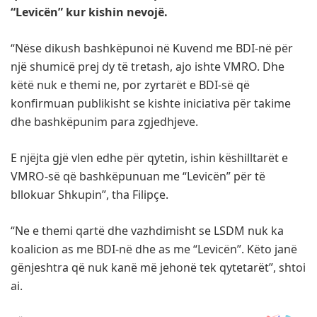
“Levicën” kur kishin nevojë.
“Nëse dikush bashkëpunoi në Kuvend me BDI-në për
një shumicë prej dy të tretash, ajo ishte VMRO. Dhe
këtë nuk e themi ne, por zyrtarët e BDI-së që
konfirmuan publikisht se kishte iniciativa për takime
dhe bashkëpunim para zgjedhjeve.
E njëjta gjë vlen edhe për qytetin, ishin këshilltarët e
VMRO-së që bashkëpunuan me “Levicën” për të
bllokuar Shkupin”, tha Filipçe.
“Ne e themi qartë dhe vazhdimisht se LSDM nuk ka
koalicion as me BDI-në dhe as me “Levicën”. Këto janë
gënjeshtra që nuk kanë më jehonë tek qytetarët”, shtoi
ai.