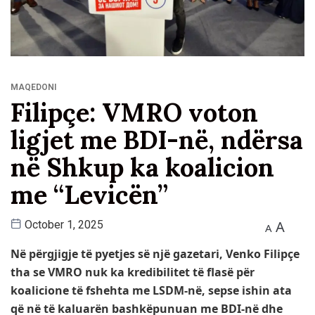
MAQEDONI
Filipçe: VMRO voton
ligjet me BDI-në, ndërsa
në Shkup ka koalicion
me “Levicën”
A
October 1, 2025
A
Në përgjigje të pyetjes së një gazetari, Venko Filipçe
tha se VMRO nuk ka kredibilitet të flasë për
koalicione të fshehta me LSDM-në, sepse ishin ata
që në të kaluarën bashkëpunuan me BDI-në dhe