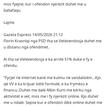
mos fyejnë, kur i ofendon njerëzit duhet me u
ballafaqu
Lajme
Gazeta Express 14/05/2026 21:12
Florin Krasniqi nga PSD tha se Vetëvendosja duhet me
u distanu nga ofendimet.
Ai tha se Vetëvendosja e ka arritë 51% duke e fy e
ofendu.
“Fyrjet në internet kanë me kulmu në vandalizëm…Kjo
që VV e ka krijuar këtë formulë, e ka frymëzu e
financu..Duhet me dalë Albin Kurti me kërku nga
aktivistët e vet, mos me i fy njerëzit online. Kjo duhet
me u ndalë. Sepse kur e ofendon dikë online duhet me