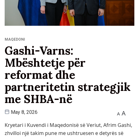
MAQEDONI
Gashi-Varns:
Mbështetje për
reformat dhe
partneritetin strategjik
me SHBA-në
A
May 8, 2026
A
Kryetari i
Kuvendi i Maqedonisë së Veriut
,
Afrim Gashi
,
zhvilloi një takim pune me ushtruesen e detyrës së