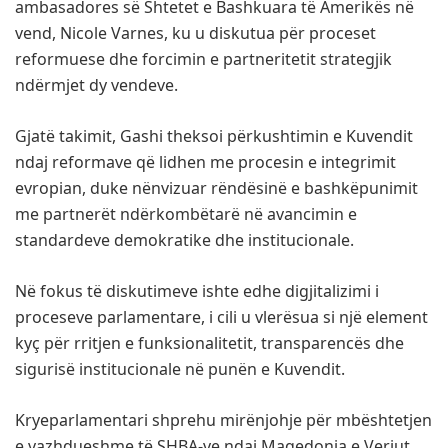
ambasadores së
Shtetet e Bashkuara të Amerikës
në
vend,
Nicole Varnes
, ku u diskutua për proceset
reformuese dhe forcimin e partneritetit strategjik
ndërmjet dy vendeve.
Gjatë takimit, Gashi theksoi përkushtimin e Kuvendit
ndaj reformave që lidhen me procesin e integrimit
evropian, duke nënvizuar rëndësinë e bashkëpunimit
me partnerët ndërkombëtarë në avancimin e
standardeve demokratike dhe institucionale.
Në fokus të diskutimeve ishte edhe digjitalizimi i
proceseve parlamentare, i cili u vlerësua si një element
kyç për rritjen e funksionalitetit, transparencës dhe
sigurisë institucionale në punën e Kuvendit.
Kryeparlamentari shprehu mirënjohje për mbështetjen
e vazhdueshme të SHBA-ve ndaj
Maqedonia e Veriut
,