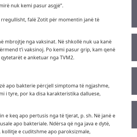
mirë nuk kemi pasur asgjë”.
 rregullisht, falë Zotit për momentin janë të
kanë mbrojtje nga vaksinat. Në shkollë nuk ua kanë
ërmend t’i vaksinoj. Po kemi pasur grip, kam qenë
a qytetarët e anketuar nga TVM2.
ozë apo bakterie përcjell simptoma të ngjashme,
i i tyre, por ka disa karakteristika dalluese,
n e keq apo pertusis nga të tjerat, p. sh. Në janë e
usale apo bakteriale. Ndërsa që nga java e dytë,
n, kollitje e cuditshme apo paroksizmale,