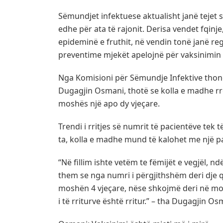
Sëmundjet infektuese aktualisht janë tejet 
edhe për ata të rajonit. Derisa vendet fqinj
epideminë e fruthit, në vendin tonë janë re
preventime mjekët apelojnë për vaksinimin 
Nga Komisioni për Sëmundje Infektive thonë
Dugagjin Osmani, thotë se kolla e madhe rre
moshës një apo dy vjeçare.
Trendi i rritjes së numrit të pacientëve tek 
ta, kolla e madhe mund të kalohet me një pa
“Në fillim ishte vetëm te fëmijët e vegjël, 
them se nga numri i përgjithshëm deri dje qe
moshën 4 vjeçare, nëse shkojmë deri në mos
i të rriturve është rritur.” – tha Dugagjin O