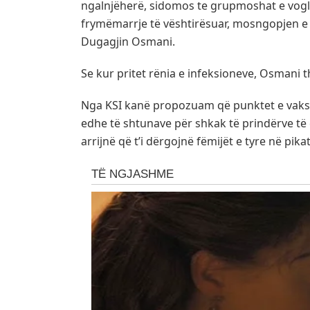
ngalnjëherë, sidomos te grupmoshat e vogl
frymëmarrje të vështirësuar, mosngopjen e 
Dugagjin Osmani.
Se kur pritet rënia e infeksioneve, Osmani t
Nga KSI kanë propozuam që punktet e vaks
edhe të shtunave për shkak të prindërve të 
arrijnë që t’i dërgojnë fëmijët e tyre në pika