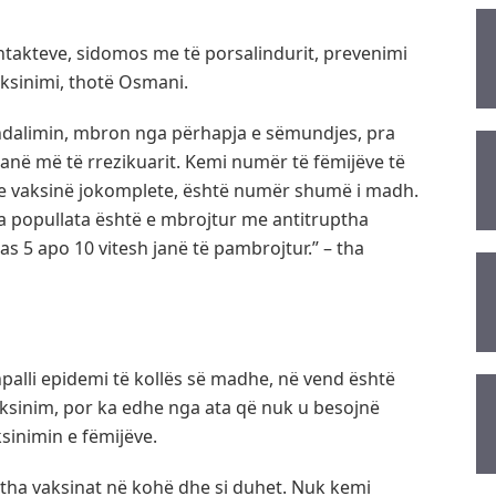
ontakteve, sidomos me të porsalindurit, prevenimi
aksinimi, thotë Osmani.
andalimin, mbron nga përhapja e sëmundjes, pra
janë më të rrezikuarit. Kemi numër të fëmijëve të
e vaksinë jokomplete, është numër shumë i madh.
sa popullata është e mbrojtur me antitruptha
s 5 apo 10 vitesh janë të pambrojtur.” – tha
palli epidemi të kollës së madhe, në vend është
vaksinim, por ka edhe nga ata që nuk u besojnë
sinimin e fëmijëve.
jitha vaksinat në kohë dhe si duhet. Nuk kemi