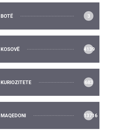
BOTË
3
KOSOVË
4139
KURIOZITETE
683
MAQEDONI
13716