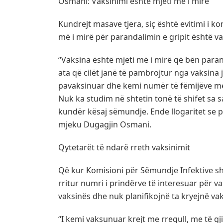
Osmani: Vaksinimi është mjeti më i mirë
Kundrejt masave tjera, siç është evitimi i k
më i mirë për parandalimin e gripit është v
“Vaksina është mjeti më i mirë që bën par
ata që cilët janë të pambrojtur nga vaksina 
pavaksinuar dhe kemi numër të fëmijëve m
Nuk ka studim në shtetin tonë të shifet sa 
kundër kësaj sëmundje. Ende llogaritet se pa
mjeku Dugagjin Osmani.
Qytetarët të ndarë rreth vaksinimit
Që kur Komisioni për Sëmundje Infektive sh
rritur numri i prindërve të interesuar për 
vaksinës dhe nuk planifikojnë ta kryejnë vak
“I kemi vaksunuar krejt me rregull, me të g