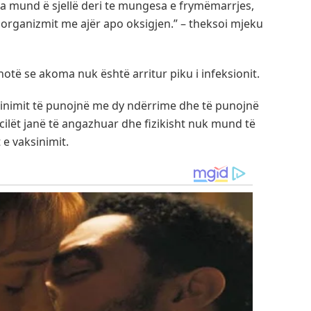
a mund ë sjellë deri te mungesa e frymëmarrjes,
organizmit me ajër apo oksigjen.” – theksoi mjeku
hotë se akoma nuk është arritur piku i infeksionit.
inimit të punojnë me dy ndërrime dhe të punojnë
cilët janë të angazhuar dhe fizikisht nuk mund të
t e vaksinimit.