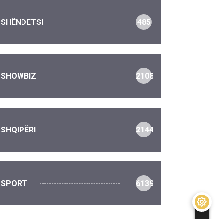
SHËNDETSI
485
SHOWBIZ
2108
SHQIPËRI
2144
SPORT
6139