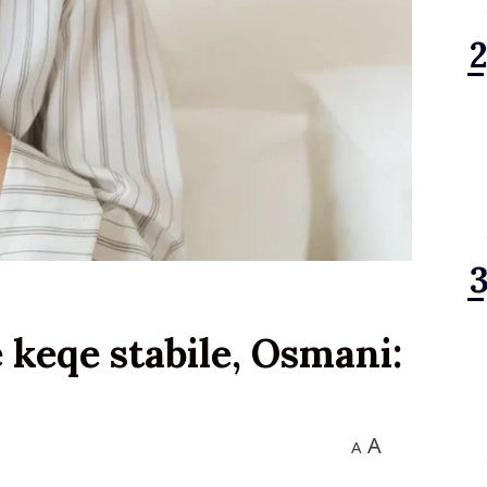
 keqe stabile, Osmani:
A
A