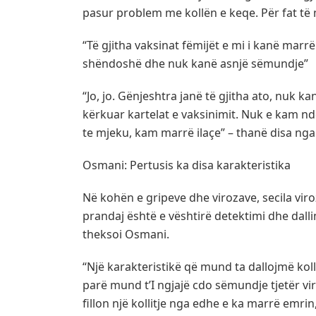
pasur problem me kollën e keqe. Për fat të 
“Të gjitha vaksinat fëmijët e mi i kanë marrë
shëndoshë dhe nuk kanë asnjë sëmundje”
“Jo, jo. Gënjeshtra janë të gjitha ato, nuk 
kërkuar kartelat e vaksinimit. Nuk e kam nd
te mjeku, kam marrë ilaçe” – thanë disa ng
Osmani: Pertusis ka disa karakteristika
Në kohën e gripeve dhe virozave, secila vir
prandaj është e vështirë detektimi dhe dallim
theksoi Osmani.
“Një karakteristikë që mund ta dallojmë kolli
parë mund t’I ngjajë cdo sëmundje tjetër vir
fillon një kollitje nga edhe e ka marrë emri