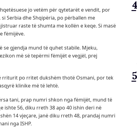
shqetësuese jo vetëm për qytetarët e vendit, por
e, si Serbia dhe Shqipëria, po përballen me
gjistruar raste të shumta me kollën e keqe. Si masë
e fëmijëve.
 se gjendja mund të quhet stabile. Mjeku,
zikon më së tepërmi fëmijët e vegjël, prej
të rriturit po rritet dukshëm thotë Osmani, por tek
sqyrë klinike më të lehtë.
ndërsa tani, prap numri shkon nga fëmijët, mund të
 ishte 56, diku rreth 38 apo 40 ishin deri në
hën 14 vjeçare, janë diku rreth 48, prandaj numri
smani nga ISHP.