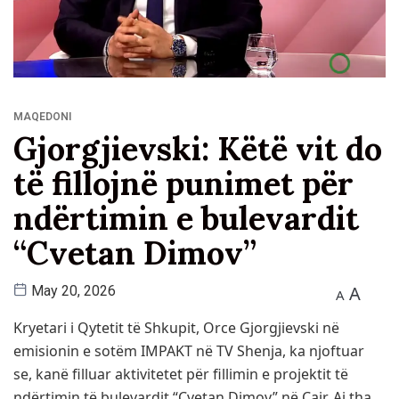
MAQEDONI
Gjorgjievski: Këtë vit do
të fillojnë punimet për
ndërtimin e bulevardit
“Cvetan Dimov”
A
May 20, 2026
A
Kryetari i Qytetit të Shkupit, Orce Gjorgjievski në
emisionin e sotëm IMPAKT në TV Shenja, ka njoftuar
se, kanë filluar aktivitetet për fillimin e projektit të
ndërtimin të bulevardit “Cvetan Dimov” në Çair. Ai tha