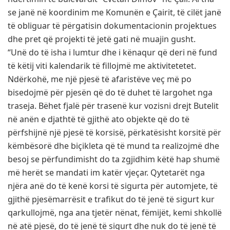
se janë në koordinim me Komunën e Çairit, të cilët janë
të obliguar të përgatisin dokumentacionin projektues
dhe pret që projekti të jetë gati në muajin gusht.
“Unë do të isha i lumtur dhe i kënaqur që deri në fund
të këtij viti kalendarik të fillojmë me aktivitetetet.
Ndërkohë, me një pjesë të afaristëve veç më po
bisedojmë për pjesën që do të duhet të largohet nga
traseja. Bëhet fjalë për trasenë kur vozisni drejt Butelit
në anën e djathtë të gjithë ato objekte që do të
përfshijnë një pjesë të korsisë, përkatësisht korsitë për
këmbësorë dhe biçikleta që të mund ta realizojmë dhe
besoj se përfundimisht do ta zgjidhim këtë hap shumë
më herët se mandati im katër vjeçar. Qytetarët nga
njëra anë do të kenë korsi të sigurta për automjete, të
gjithë pjesëmarrësit e trafikut do të jenë të sigurt kur
qarkullojmë, nga ana tjetër nënat, fëmijët, kemi shkollë
në atë pjesë, do të jenë të sigurt dhe nuk do të jenë të