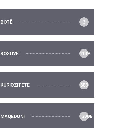
BOTË
3
KOSOVË
4139
KURIOZITETE
683
MAQEDONI
13706