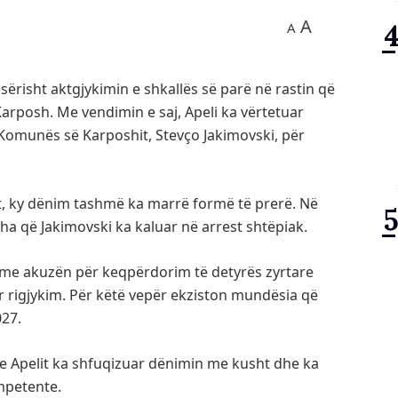
A
A
sërisht aktgjykimin e shkallës së parë në rastin që
arposh. Me vendimin e saj, Apeli ka vërtetuar
e Komunës së Karposhit,
Stevço Jakimovski
, për
it, ky dënim tashmë ka marrë formë të prerë. Në
ha që Jakimovski ka kaluar në arrest shtëpiak.
ë me akuzën për keqpërdorim të detyrës zyrtare
r rigjykim. Për këtë vepër ekziston mundësia që
027.
a e Apelit ka shfuqizuar dënimin me kusht dhe ka
mpetente.