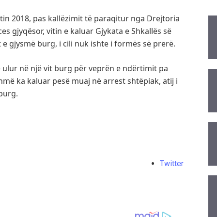
tin 2018, pas kallëzimit të paraqitur nga
Drejtoria
ces gjyqësor, vitin e kaluar Gjykata e Shkallës së
 e gjysmë burg, i cili nuk ishte i formës së prerë.
 ulur në një vit burg për veprën e ndërtimit pa
më ka kaluar pesë muaj në arrest shtëpiak, atij i
burg.
Twitter