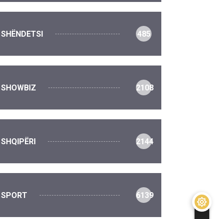
SHËNDETSI
485
SHOWBIZ
2108
SHQIPËRI
2144
SPORT
6139