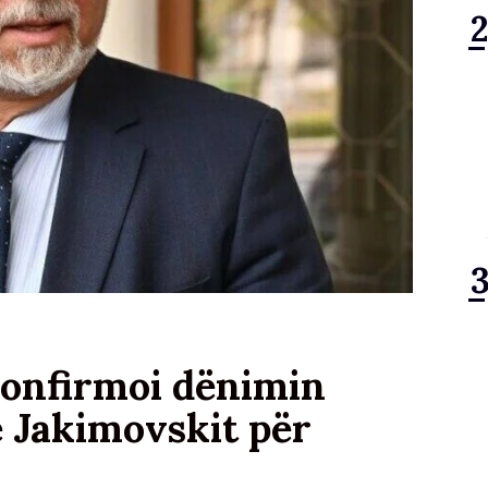
 konfirmoi dënimin
ë Jakimovskit për