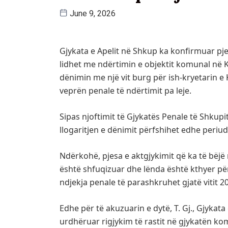
June 9, 2026
Gjykata e Apelit në Shkup ka konfirmuar pje
lidhet me ndërtimin e objektit komunal në K
dënimin me një vit burg për ish-kryetarin 
veprën penale të ndërtimit pa leje.
Sipas njoftimit të Gjykatës Penale të Shkup
llogaritjen e dënimit përfshihet edhe periud
Ndërkohë, pjesa e aktgjykimit që ka të bëj
është shfuqizuar dhe lënda është kthyer pë
ndjekja penale të parashkruhet gjatë vitit 2
Edhe për të akuzuarin e dytë, T. Gj., Gjykat
urdhëruar rigjykim të rastit në gjykatën ko