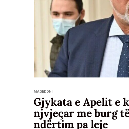
MAQEDONI
Gjykata e Apelit e
njvjeçar me burg t
ndërtim pa leje