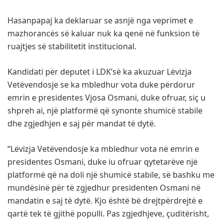
Hasanpapaj ka deklaruar se asnjë nga veprimet e
mazhorancës së kaluar nuk ka qenë në funksion të
ruajtjes së stabilitetit institucional.
Kandidati për deputet i LDK’së ka akuzuar Lëvizja
Vetëvendosje se ka mbledhur vota duke përdorur
emrin e presidentes Vjosa Osmani, duke ofruar, siç u
shpreh ai, një platformë që synonte shumicë stabile
dhe zgjedhjen e saj për mandat të dytë.
“Lëvizja Vetëvendosje ka mbledhur vota në emrin e
presidentes Osmani, duke iu ofruar qytetarëve një
platformë që na doli një shumicë stabile, së bashku me
mundësinë për të zgjedhur presidenten Osmani në
mandatin e saj të dytë. Kjo është bë drejtpërdrejtë e
qartë tek të gjithë populli. Pas zgjedhjeve, çuditërisht,