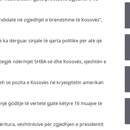
ndidatë në zgjedhjet e brendshme të Kosovës”,
 ka dërguar sinjale të qarta politike për atë që
rategjik ndërmjet SHBA-së dhe Kosovës, vjeshtën e
preh se pozita e Kosovës në kryeqytetin amerikan
jë goditje të vërtetë gjatë këtyre 16 muajve të
sëritura, vështirësive për zgjedhjen e presidentit