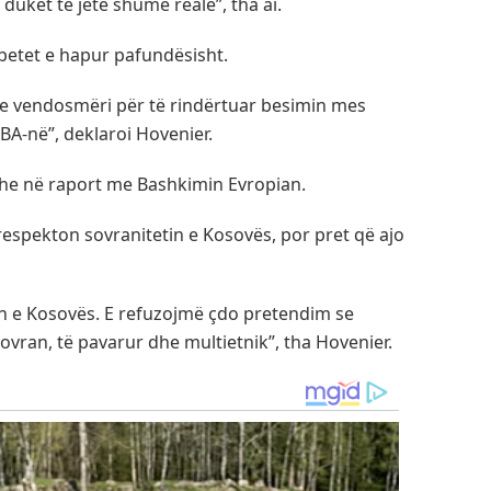
duket të jetë shumë reale”, tha ai.
betet e hapur pafundësisht.
me vendosmëri për të rindërtuar besimin mes
BA-në”, deklaroi Hovenier.
 edhe në raport me Bashkimin Evropian.
 respekton sovranitetin e Kosovës, por pret që ajo
n e Kosovës. E refuzojmë çdo pretendim se
sovran, të pavarur dhe multietnik”, tha Hovenier.