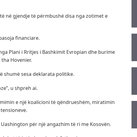
htë në gjendje të përmbushë disa nga zotimet e
 pasoja financiare.
a Plani i Rritjes i Bashkimit Evropian dhe burime
 tha Hovenier.
 më shumë sesa deklarata politike.
ze”, u shpreh ai.
rmimin e një koalicioni të qëndrueshëm, miratimin
 tensioneve.
në Uashington për një angazhim të ri me Kosovën.