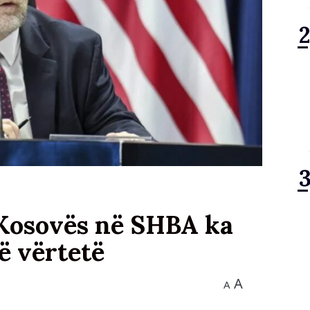
 Kosovës në SHBA ka
të vërtetë
A
A