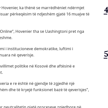
y Hovenier, ka thënë se marrëdhëniet ndërmjet
suar përkeqësim të ndjeshëm gjatë 16 muajve të
 Online”, Hovenier tha se Uashingtoni pret nga
ueshme.
mi i institucioneve demokratike, luftimi i
nuara në qeverisje.
illimet politike në Kosovë dhe aftësinë e
t.
veria e re është në gjendje të zgjedhë një
hëm dhe të kryejë funksionet bazë të qeverisjes”,
r neutralitetin gjatë proceseve zgjedhore në