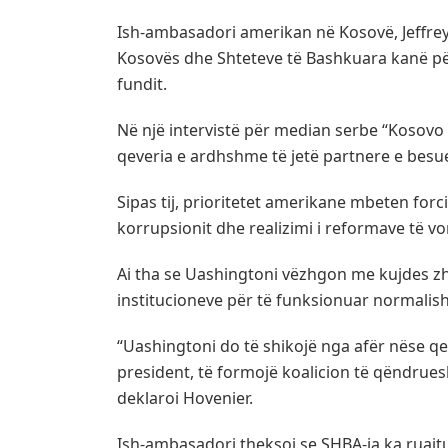
Ish-ambasadori amerikan në Kosovë, Jeffre
Kosovës dhe Shteteve të Bashkuara kanë pë
fundit.
Në një intervistë për median serbe “Kosovo
qeveria e ardhshme të jetë partnere e bes
Sipas tij, prioritetet amerikane mbeten forci
korrupsionit dhe realizimi i reformave të vo
Ai tha se Uashingtoni vëzhgon me kujdes zhv
institucioneve për të funksionuar normalish
“Uashingtoni do të shikojë nga afër nëse qe
president, të formojë koalicion të qëndrues
deklaroi Hovenier.
Ish-ambasadori theksoi se SHBA-ja ka ruajtu