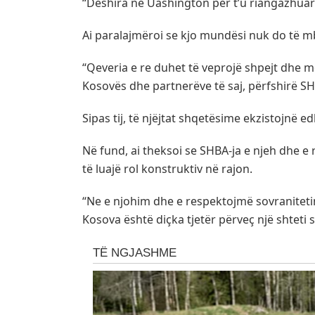
“Dëshira në Uashington për t’u riangazhuar 
Ai paralajmëroi se kjo mundësi nuk do të m
“Qeveria e re duhet të veprojë shpejt dhe 
Kosovës dhe partnerëve të saj, përfshirë SH
Sipas tij, të njëjtat shqetësime ekzistojnë
Në fund, ai theksoi se SHBA-ja e njeh dhe e
të luajë rol konstruktiv në rajon.
“Ne e njohim dhe e respektojmë sovraniteti
Kosova është diçka tjetër përveç një shteti 