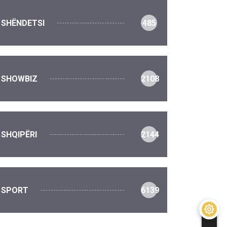
SHËNDETSI
485
SHOWBIZ
2108
SHQIPËRI
2144
SPORT
6139