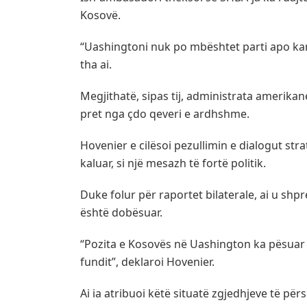
Kosovë.
“Uashingtoni nuk po mbështet parti apo ka
tha ai.
Megjithatë, sipas tij, administrata amerikane
pret nga çdo qeveri e ardhshme.
Hovenier e cilësoi pezullimin e dialogut st
kaluar, si një mesazh të fortë politik.
Duke folur për raportet bilaterale, ai u sh
është dobësuar.
“Pozita e Kosovës në Uashington ka pësuar n
fundit”, deklaroi Hovenier.
Ai ia atribuoi këtë situatë zgjedhjeve të për