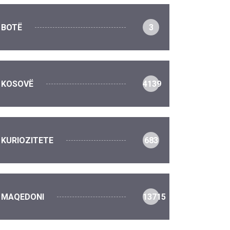
BOTË
3
KOSOVË
4139
KURIOZITETE
683
MAQEDONI
13715