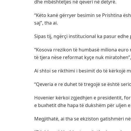
dhe mbështetjes në qeveri në detyrë.
“Këto kanë gërryer besimin se Prishtina ës
saj”, tha ai.
Sipas tij, ngërçi institucional ka pasur edhe
“Kosova rrezikon të humbasë miliona euro ng
të tjera nëse reformat kyçe nuk miratohen”,
Ai shtoi se rikthimi i besimit do të kërkojë
“Qeveria e re duhet të tregojë se është serio
Hovenier kërkoi zgjedhjen e presidentit, fo
e buxhetit dhe hapa të dukshëm për uljen e
Megjithatë, ai tha se ekziston gatishmëri 