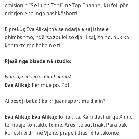
emisionin “S’e Luan Topi”, në Top Channel, ku foli për
ndarjen e saj nga bashkëshorti.
E prekur, Eva Alikaj tha se ndarja e saj ishte e
dhimbshme, ndërsa zbuloi se djali i saj, Xhino, nuk ka
kontakte me babain e tij.
Pjesë nga biseda në studio:
Ishte një ndarje e dhimbshme?
Eva Alikaj:
Për mua po. Po!
Ai besoj (babai) ka krijuar raport me djalin?
Eva Alikaj:
Eva Alikaj:
Jo nuk ka. Kam dashur që Xhino
të mbajë kontakte të më. Ai është austriak. Para pak
kohësh erdhi në Vjenë, prapë i thashë ta takonte