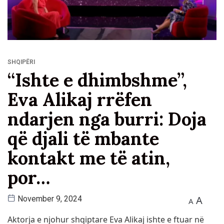
SHQIPËRI
“Ishte e dhimbshme”,
Eva Alikaj rrëfen
ndarjen nga burri: Doja
që djali të mbante
kontakt me të atin,
por…
A
November 9, 2024
A
Aktorja e njohur shqiptare Eva Alikaj ishte e ftuar në