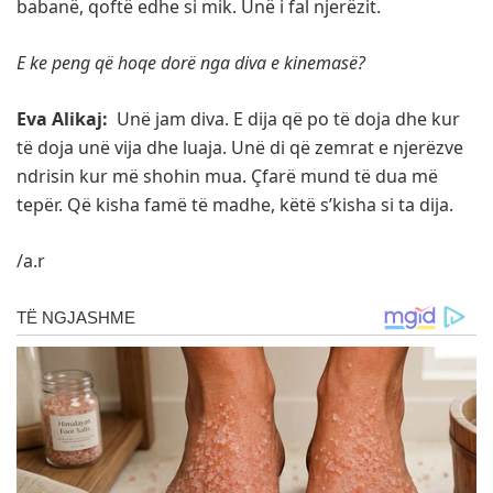
babanë, qoftë edhe si mik. Unë i fal njerëzit.
E ke peng që hoqe dorë nga diva e kinemasë?
Eva Alikaj:
Unë jam diva. E dija që po të doja dhe kur
të doja unë vija dhe luaja. Unë di që zemrat e njerëzve
ndrisin kur më shohin mua. Çfarë mund të dua më
tepër. Që kisha famë të madhe, këtë s’kisha si ta dija.
/a.r