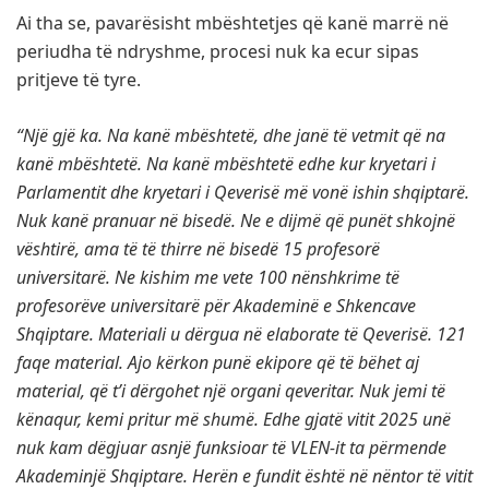
Ai tha se, pavarësisht mbështetjes që kanë marrë në
periudha të ndryshme, procesi nuk ka ecur sipas
pritjeve të tyre.
“Një gjë ka. Na kanë mbështetë, dhe janë të vetmit që na
kanë mbështetë. Na kanë mbështetë edhe kur kryetari i
Parlamentit dhe kryetari i Qeverisë më vonë ishin shqiptarë.
Nuk kanë pranuar në bisedë. Ne e dijmë që punët shkojnë
vështirë, ama të të thirre në bisedë 15 profesorë
universitarë. Ne kishim me vete 100 nënshkrime të
profesorëve universitarë për Akademinë e Shkencave
Shqiptare. Materiali u dërgua në elaborate të Qeverisë. 121
faqe material. Ajo kërkon punë ekipore që të bëhet aj
material, që t’i dërgohet një organi qeveritar. Nuk jemi të
kënaqur, kemi pritur më shumë. Edhe gjatë vitit 2025 unë
nuk kam dëgjuar asnjë funksioar të VLEN-it ta përmende
Akademinjë Shqiptare. Herën e fundit është në nëntor të vitit