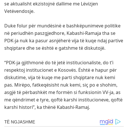
se aktualisht ekzistojnë dallime me Lëvizjen
Vetëvendosje.
Duke folur për mundësinë e bashkëpunimeve politike
në periudhën paszgjedhore, Kabashi-Ramaja tha se
PDK-ja nuk ka pasur asnjëherë vija të kuqe ndaj partive
shqiptare dhe se është e gatshme të diskutojë.
“PDK-ja gjithmonë do të jetë institucionaliste, do t’i
respektoj institucionet e Kosovës. Është e hapur për
diskutime, vija të kuqe me parti shqiptare nuk kemi
pas. Mirëpo, fatkeqësisht nuk kemi, siç po e shohim,
asgjë të përbashkët me formën si funksionin VV-ja, as
me qëndrimet e tyre, qoftë karshi institucioneve, qoftë
karshi histori”, ka thënë Kabashi-Ramaj.