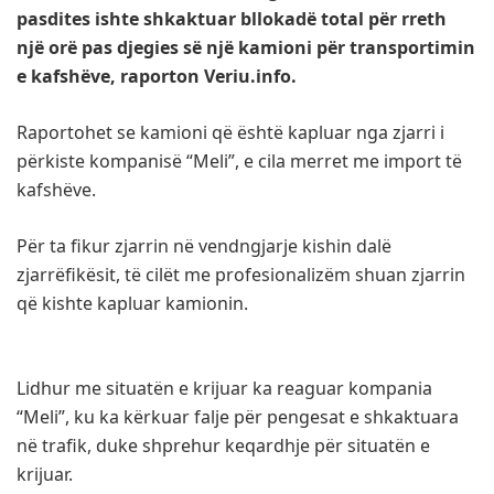
pasdites ishte shkaktuar bllokadë total për rreth
një orë pas djegies së një kamioni për transportimin
e kafshëve, raporton Veriu.info.
Raportohet se kamioni që është kapluar nga zjarri i
përkiste kompanisë “Meli”, e cila merret me import të
kafshëve.
Për ta fikur zjarrin në vendngjarje kishin dalë
zjarrëfikësit, të cilët me profesionalizëm shuan zjarrin
që kishte kapluar kamionin.
Lidhur me situatën e krijuar ka reaguar kompania
“Meli”, ku ka kërkuar falje për pengesat e shkaktuara
në trafik, duke shprehur keqardhje për situatën e
krijuar.