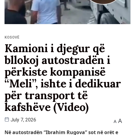
KOSOVË
Kamioni i djegur që
bllokoj autostradën i
përkiste kompanisë
“Meli”, ishte i dedikuar
për transport të
kafshëve (Video)
A
July 7, 2026
A
Në autostradën “Ibrahim Rugova” sot në orët e