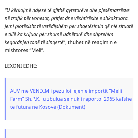
“U kërkojmë ndjesë të gjithë qytetarëve dhe pjesëmarrësve
në trafik për vonesat, pritjet dhe vështirësitë e shkaktuara.
Jemi plotësisht të vetëdijshëm për shqetësimin që një situatë
e tillë ka krijuar për shumë udhëtarë dhe shprehim
keqardhjen tonë të sinqertë
”, thuhet në reagimin e
mishtores “Meli”.
LEXONI EDHE:
AUV me VENDIM i pezulloi lejen e importit “Melii
Farm” Sh.P.K., u zbulua se nuk i raportoi 2965 kafshë
të futura në Kosovë (Dokument)