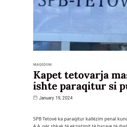
MAQEDONI
Kapet tetovarja ma
ishte paraqitur si
January 19, 2024
SPB Tetovë ka paraqitur kallëzim penal kundë
A.A, për shkak të ekzistimit të bazave të dy