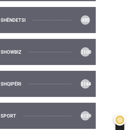
SHËNDETSI
485
SHOWBIZ
2108
SHQIPËRI
2144
SPORT
6139