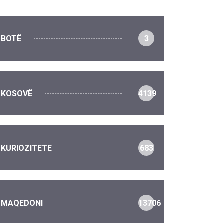
BOTË
3
KOSOVË
4139
KURIOZITETE
683
MAQEDONI
13706