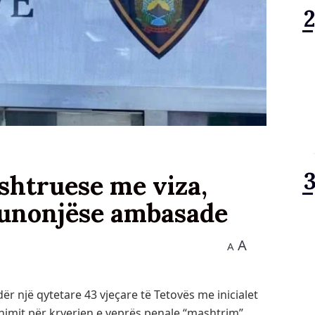
shtruese me viza,
 punonjëse ambasade
A
A
r një qytetare 43 vjeçare të Tetovës me inicialet
shimit për kryerjen e veprës penale “mashtrim”,