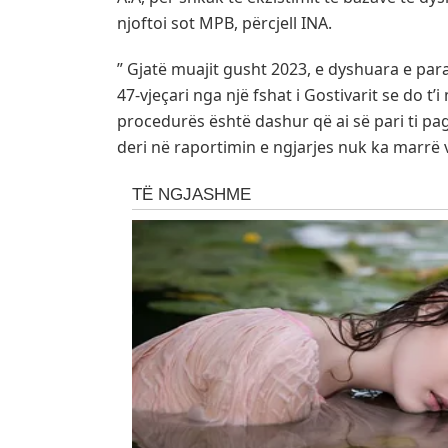
njoftoi sot MPB, përcjell INA.
” Gjatë muajit gusht 2023, e dyshuara e par
47-vjeçari nga një fshat i Gostivarit se do t’
procedurës është dashur që ai së pari ti pa
deri në raportimin e ngjarjes nuk ka marrë 