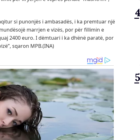
aqitur si punonjës i ambasadës, i ka premtuar një
i mundësojë marrjen e vizës, por për fillimin e
guaj 2400 euro. I dëmtuari i ka dhënë paratë, por
vizë”, sqaron MPB.(INA)