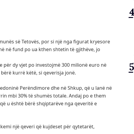
munës së Tetovës, por si një nga figurat kryesore
më në fund po ua kthen shtetin të gjithëve, jo
se për dy vjet po investojmë 300 milionë euro në
 bërë kurrë këtë, si qeverisja jonë.
aqedoninë Perëndimore dhe në Shkup, që u lanë në
rin mbi 30% të shumës totale. Andaj po e them
e që u është bërë shqiptarëve nga qeveritë e
 kemi një qeveri që kujdeset për qytetarët,