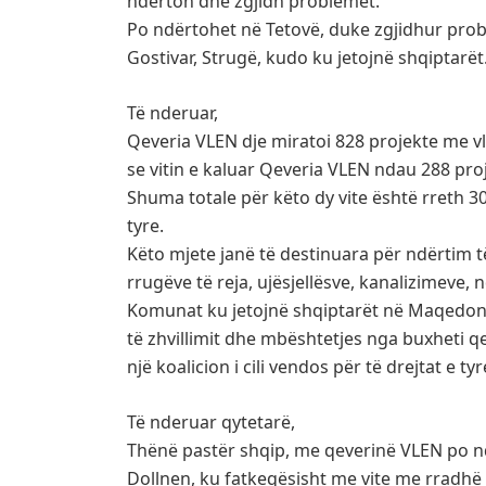
ndërton dhe zgjidh problemet.
Po ndërtohet në Tetovë, duke zgjidhur pro
Gostivar, Strugë, kudo ku jetojnë shqiptarë
Të nderuar,
Qeveria VLEN dje miratoi 828 projekte me vl
se vitin e kaluar Qeveria VLEN ndau 288 pro
Shuma totale për këto dy vite është rreth 3
tyre.
Këto mjete janë të destinuara për ndërtim t
rrugëve të reja, ujësjellësve, kanalizimeve, n
Komunat ku jetojnë shqiptarët në Maqedonin
të zhvillimit dhe mbështetjes nga buxheti q
një koalicion i cili vendos për të drejtat e tyr
Të nderuar qytetarë,
Thënë pastër shqip, me qeverinë VLEN po nd
Dollnen, ku fatkeqësisht me vite me rradhë