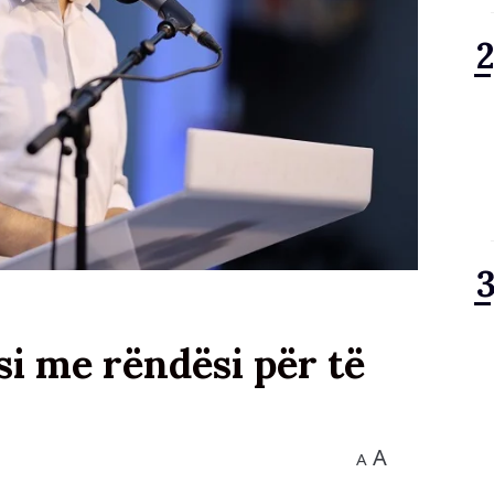
i me rëndësi për të
A
A