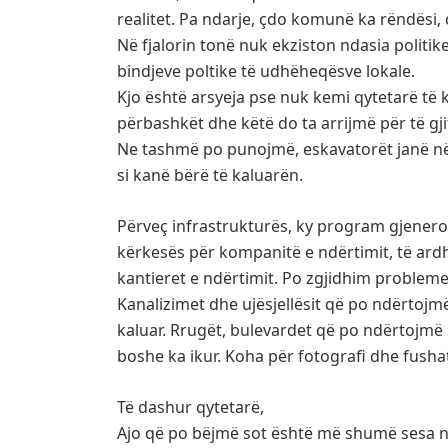
realitet. Pa ndarje, çdo komunë ka rëndësi,
Në fjalorin tonë nuk ekziston ndasia politi
bindjeve poltike të udhëheqësve lokale.
Kjo është arsyeja pse nuk kemi qytetarë të kl
përbashkët dhe këtë do ta arrijmë për të gji
Ne tashmë po punojmë, eskavatorët janë në
si kanë bërë të kaluarën.
Përveç infrastrukturës, ky program gjeneron
kërkesës për kompanitë e ndërtimit, të ardh
kantieret e ndërtimit. Po zgjidhim probleme
Kanalizimet dhe ujësjellësit që po ndërtojmë 
kaluar. Rrugët, bulevardet që po ndërtojmë
boshe ka ikur. Koha për fotografi dhe fus
Të dashur qytetarë,
Ajo që po bëjmë sot është më shumë sesa nu