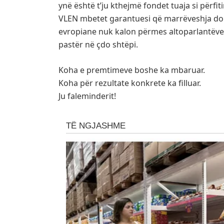
ynë është t’ju kthejmë fondet tuaja si përf
VLEN mbetet garantuesi që marrëveshja do 
evropiane nuk kalon përmes altoparlantëve, 
pastër në çdo shtëpi.
Koha e premtimeve boshe ka mbaruar.
Koha për rezultate konkrete ka filluar.
Ju faleminderit!