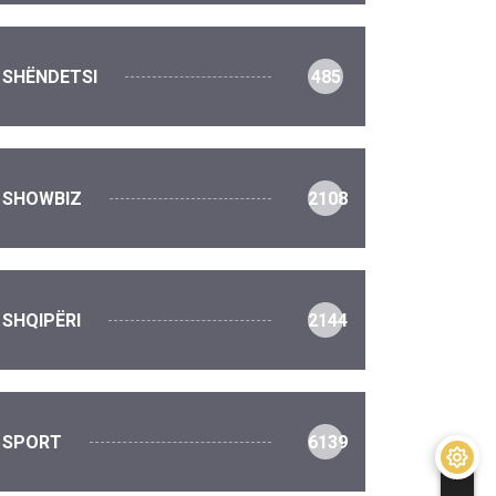
SHËNDETSI
485
SHOWBIZ
2108
SHQIPËRI
2144
SPORT
6139