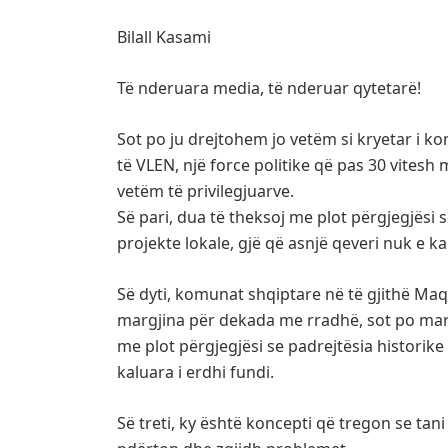
Bilall Kasami
Të nderuara media, të nderuar qytetarë!
Sot po ju drejtohem jo vetëm si kryetar i ko
të VLEN, një force politike që pas 30 vitesh 
vetëm të privilegjuarve.
Së pari, dua të theksoj me plot përgjegjësi 
projekte lokale, gjë që asnjë qeveri nuk e ka
Së dyti, komunat shqiptare në të gjithë M
margjina për dekada me rradhë, sot po mar
me plot përgjegjësi se padrejtësia historik
kaluara i erdhi fundi.
Së treti, ky është koncepti që tregon se tani