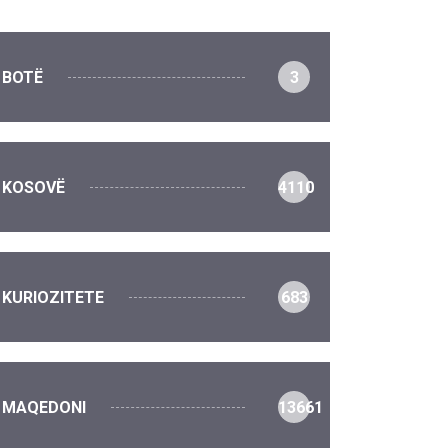
BOTË
3
KOSOVË
4110
KURIOZITETE
683
MAQEDONI
13661