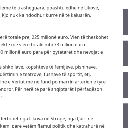
bleme të trashëguara, poashtu edhe në Likovë,
t. Kjo nuk ka ndodhur kurrë në të kaluarën.
erë totale prej 225 milionë euro. Vlen të theskohet
jekte me vlerë totale mbi 73 milion euro.
00 milionë euro para për qytetarët dhe nevojat e
ë shkollave, kopshteve të fëmijëve, pishinave,
dërtimin e teatrove, fushave të sportit, etj.
ë e Veriut më në fund po marrin arterien e tyre
endror. Për herë të parë shqiptarët i përfaqëson
e.
ërtohet nga Likova në Strugë, nga Çairi në
 kemi parë vetëm flamuj politik dhe katrahurë në