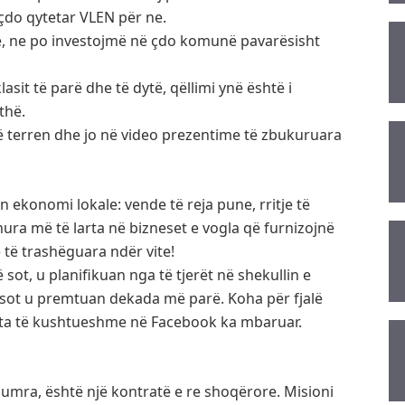
 çdo qytetar VLEN për ne.
ke, ne po investojmë në çdo komunë pavarësisht
asit të parë dhe të dytë, qëllimi ynë është i
thë.
 terren dhe jo në video prezentime të zbukuruara
 ekonomi lokale: vende të reja pune, rritje të
ura më të larta në bizneset e vogla që furnizojnë
 të trashëguara ndër vite!
sot, u planifikuan nga të tjerët në shekullin e
 sot u premtuan dekada më parë. Koha për fjalë
hata të kushtueshme në Facebook ka mbaruar.
mra, është një kontratë e re shoqërore. Misioni