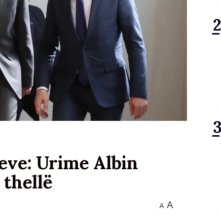
eve: Urime Albin
 thellë
A
A