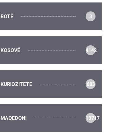
BOTË
3
KOSOVË
4142
KURIOZITETE
683
MAQEDONI
13717