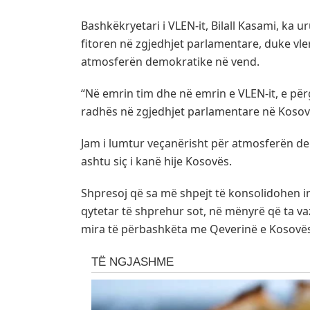
Bashkëkryetari i VLEN-it, Bilall Kasami, ka u
fitoren në zgjedhjet parlamentare, duke vl
atmosferën demokratike në vend.
“Në emrin tim dhe në emrin e VLEN-it, e përg
radhës në zgjedhjet parlamentare në Kosov
Jam i lumtur veçanërisht për atmosferën dem
ashtu siç i kanë hije Kosovës.
Shpresoj që sa më shpejt të konsolidohen in
qytetar të shprehur sot, në mënyrë që ta 
mira të përbashkëta me Qeverinë e Kosovës