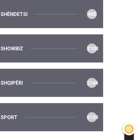
SHËNDETSI
485
SHOWBIZ
2108
SHQIPËRI
2144
SPORT
6139