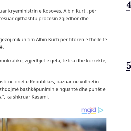
ruar kryeministrin e Kosovës, Albin Kurti, për
erësuar gjithashtu procesin zgjedhor dhe
ëzoj mikun tim Albin Kurti për fitoren e thellë të
ë.
okratike, zgjedhjet e qeta, të lira dhe korrekte,
stitucionet e Republikës, bazuar në vullnetin
vazhdojmë bashkëpunimin e ngushtë dhe punët e
.”, ka shkruar Kasami.