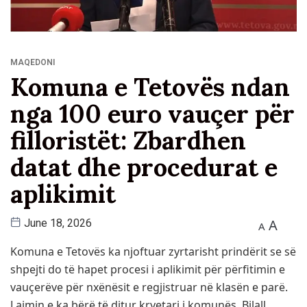
MAQEDONI
Komuna e Tetovës ndan
nga 100 euro vauçer për
filloristët: Zbardhen
datat dhe procedurat e
aplikimit
A
June 18, 2026
A
Komuna e Tetovës ka njoftuar zyrtarisht prindërit se së
shpejti do të hapet procesi i aplikimit për përfitimin e
vauçerëve për nxënësit e regjistruar në klasën e parë.
Lajmin e ka bërë të ditur kryetari i komunës, Bilall