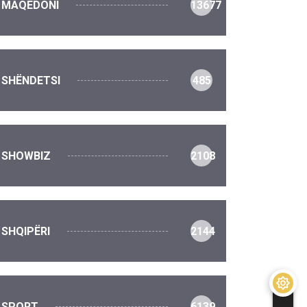
MAQEDONI
13677
SHËNDETSI
485
SHOWBIZ
2108
SHQIPËRI
2144
SPORT
6139