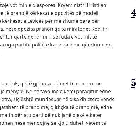
ojë votimin e diasporës. Kryeministri Hristijan
me të pranojë kërkesat e opozitës që modeli
he kërkesat e Levicës për më shumë para për
a, nëse opozita pranon që të miratohet Kodi i ri
itur qartë qëndrimin se futja e votimit të
isa nga partitë politike kanë dalë me qëndrime që,
.
ëpartiak, që të gjitha vendimet të merren me
një mënyrë. Ne në tavolinë e kemi paraqitur edhe
letra, siç është mundësuar në disa dhjetëra vende
 gatshëm të pranojmë, gjithçka të pranojmë, edhe
 madh për ato parti që nuk janë pjesë e katër
lamohen nëse mendojnë se kjo u duhet, vetëm ta