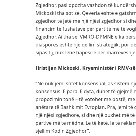
Zgjedhor, pasi opozita vazhdon të kundërsht
Mickoski tha sot se, Qeveria është e gatsh
zgjedhor të jetë me një njësi zgjedhor si d
financim të fushatave për partitë më të vogl
Zgjedhor. Ai tha se, VMRO-DPMNE e ka përsër
diasporës është një qëllim strategjik, por d
sipas tij, nuk lënë hapësirë për marrëveshje
Hristijan Mickoski, Kryeministër i RMV-së
“Ne nuk jemi shtet konsensual, as sistem nj
konsensus. E para. E dyta, duhet të gjejmë 
propozimin tonë – të votohet me postë, me 
anëtare të Bashkimit Evropian. Pra, jemi të
një njësi zgjedhore, si dhe një buxhet më të
partive më të mëdha. Le të ketë, le të rek
sjellim Kodin Zgjedhor”.