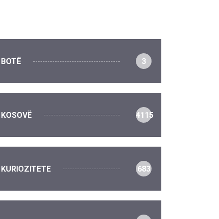
BOTË
3
KOSOVË
4115
KURIOZITETE
683