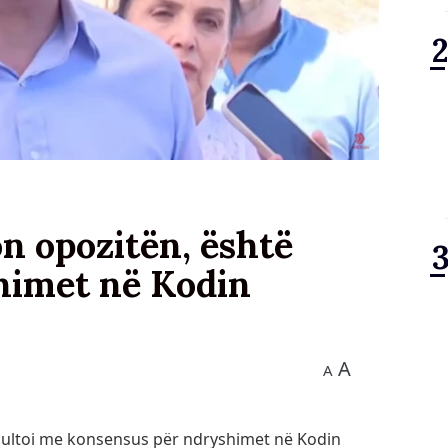
n opozitën, është
himet në Kodin
A
A
rezultoi me konsensus për ndryshimet në Kodin