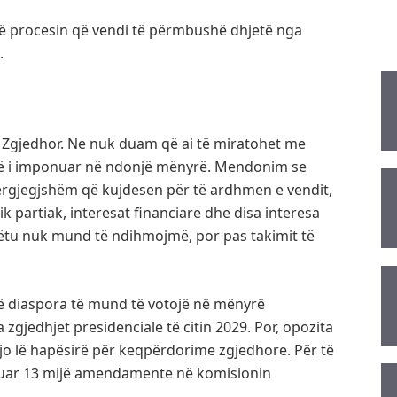
jnë procesin që vendi të përmbushë dhjetë nga
.
i Zgjedhor. Ne nuk duam që ai të miratohet me
jetë i imponuar në ndonjë mënyrë. Mendonim se
ërgjegjshëm që kujdesen për të ardhmen e vendit,
ik partiak, interesat financiare dhe disa interesa
 këtu nuk mund të ndihmojmë, por pas takimit të
që diaspora të mund të votojë në mënyrë
 zgjedhjet presidenciale të citin 2029. Por, opozita
o lë hapësirë për keqpërdorime zgjedhore. Për të
ëzuar 13 mijë amendamente në komisionin