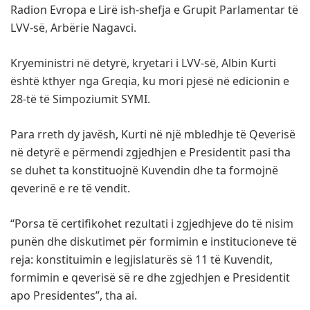
Radion Evropa e Lirë ish-shefja e Grupit Parlamentar të
LVV-së, Arbërie Nagavci.
Kryeministri në detyrë, kryetari i LVV-së, Albin Kurti
është kthyer nga Greqia, ku mori pjesë në edicionin e
28-të të Simpoziumit SYMI.
Para rreth dy javësh, Kurti në një mbledhje të Qeverisë
në detyrë e përmendi zgjedhjen e Presidentit pasi tha
se duhet ta konstituojnë Kuvendin dhe ta formojnë
qeverinë e re të vendit.
“Porsa të certifikohet rezultati i zgjedhjeve do të nisim
punën dhe diskutimet për formimin e institucioneve të
reja: konstituimin e legjislaturës së 11 të Kuvendit,
formimin e qeverisë së re dhe zgjedhjen e Presidentit
apo Presidentes”, tha ai.