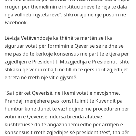
rrugën për themelimin e institucioneve të reja të dala
nga vullneti i qytetarëve”, shkroi ajo në një postim në
Facebook.
Lëvizja Vetëvendosje ka thënë të martën se i ka
siguruar votat për formimin e Qeverisë së re dhe se
më pas do të kërkojë konsensus me partitë e tjera për
zgjedhjen e Presidentit. Mozgjedhja e Presidentit ishte
shkaku që vendi mbajti në fillim të qershorit zgjedhjet
e treta në rreth një vit e gjysmë.
“Sa i përket Qeverisë, ne i kemi votat e nevojshme.
Prandaj, menjëherë pas konstituimit të Kuvendit pa
humbur kohë duhet të vazhdojmë me procedurën për
votimin e Qeverisë, ndërsa brenda afateve
kushtetuese do të angazhohemi edhe për arritjen e
konsensusit rreth zgjedhjes së presidentit/es”, tha për