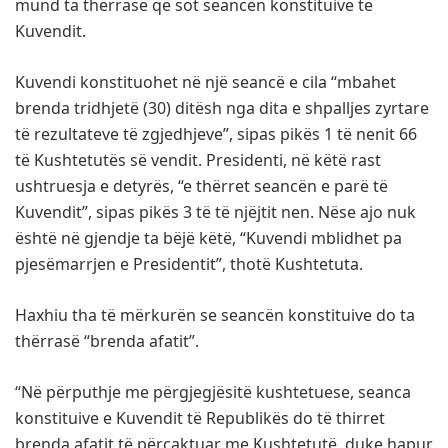
mund ta thërrasë që sot seancën konstituive të
Kuvendit.
Kuvendi konstituohet në një seancë e cila “mbahet
brenda tridhjetë (30) ditësh nga dita e shpalljes zyrtare
të rezultateve të zgjedhjeve”, sipas pikës 1 të nenit 66
të Kushtetutës së vendit. Presidenti, në këtë rast
ushtruesja e detyrës, “e thërret seancën e parë të
Kuvendit”, sipas pikës 3 të të njëjtit nen. Nëse ajo nuk
është në gjendje ta bëjë këtë, “Kuvendi mblidhet pa
pjesëmarrjen e Presidentit”, thotë Kushtetuta.
Haxhiu tha të mërkurën se seancën konstituive do ta
thërrasë “brenda afatit”.
“Në përputhje me përgjegjësitë kushtetuese, seanca
konstituive e Kuvendit të Republikës do të thirret
brenda afatit të përcaktuar me Kushtetutë, duke hapur