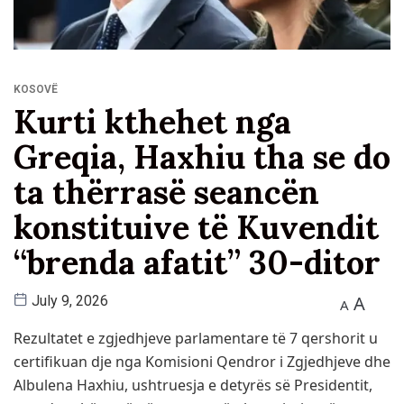
KOSOVË
Kurti kthehet nga
Greqia, Haxhiu tha se do
ta thërrasë seancën
konstituive të Kuvendit
“brenda afatit” 30-ditor
A
July 9, 2026
A
Rezultatet e zgjedhjeve parlamentare të 7 qershorit u
certifikuan dje nga Komisioni Qendror i Zgjedhjeve dhe
Albulena Haxhiu, ushtruesja e detyrës së Presidentit,