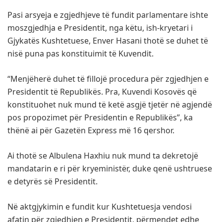
Pasi arsyeja e zgjedhjeve të fundit parlamentare ishte
moszgjedhja e Presidentit, nga këtu, ish-kryetari i
Gjykatës Kushtetuese, Enver Hasani thotë se duhet të
nisë puna pas konstituimit të Kuvendit.
“Menjëherë duhet të fillojë procedura për zgjedhjen e
Presidentit të Republikës. Pra, Kuvendi Kosovës që
konstituohet nuk mund të ketë asgjë tjetër në agjendë
pos propozimet për Presidentin e Republikës”, ka
thënë ai për Gazetën Express më 16 qershor.
Ai thotë se Albulena Haxhiu nuk mund ta dekretojë
mandatarin e ri për kryeministër, duke qenë ushtruese
e detyrës së Presidentit.
Në aktgjykimin e fundit kur Kushtetuesja vendosi
afatin për zgjedhjen e Presidentit, përmendet edhe