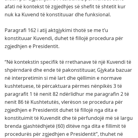
afati në kontekst të zgjedhjes së shefit të shtetit kur
nuk ka Kuvend të konstituuar dhe funksional.
Paragrafi 162 i atij aktgjykimi thotë se me t’u
konstituuar Kuvendi, duhet të fillojë procedura për
zgjedhjen e Presidentit.
“Në kontekstin specifik të rrethanave të një Kuvendi të
shpërndarë dhe ende të pakonstituuar, Gjykata bazuar
në interpretimin si më lart dhe qëllimin e normave
kushtetuese, të përcaktuara përmes nënpikës 3 të
paragrafit 1 të nenit 82 ndërlidhur me paragrafin 2 të
nenit 86 të Kushtetutës, vlerëson se procedura për
zgjedhjen e Presidentit duhet të fillojë nga dita e
konstituimit të Kuvendit dhe të përfundojë më së largu
brenda gjashtëdhjetë (60) ditëve nga dita e fillimit të
procedurës për zgjedhjen e Presidentit”, thuhet në