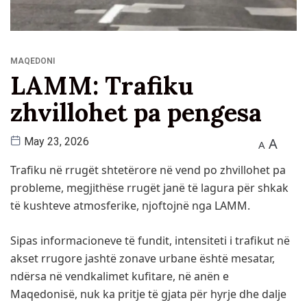
MAQEDONI
LAMM: Trafiku
zhvillohet pa pengesa
A
May 23, 2026
A
Trafiku në rrugët shtetërore në vend po zhvillohet pa
probleme, megjithëse rrugët janë të lagura për shkak
të kushteve atmosferike, njoftojnë nga LAMM.
Sipas informacioneve të fundit, intensiteti i trafikut në
akset rrugore jashtë zonave urbane është mesatar,
ndërsa në vendkalimet kufitare, në anën e
Maqedonisë, nuk ka pritje të gjata për hyrje dhe dalje