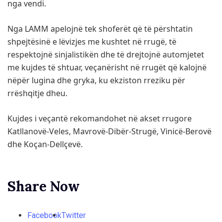
nga vendi.
Nga LAMM apelojnë tek shoferët që të përshtatin
shpejtësinë e lëvizjes me kushtet në rrugë, të
respektojnë sinjalistikën dhe të drejtojnë automjetet
me kujdes të shtuar, veçanërisht në rrugët që kalojnë
nëpër lugina dhe gryka, ku ekziston rreziku për
rrëshqitje dheu.
Kujdes i veçantë rekomandohet në akset rrugore
Katllanovë-Veles, Mavrovë-Dibër-Strugë, Vinicë-Berovë
dhe Koçan-Dellçevë.
Share Now
Facebook
Twitter