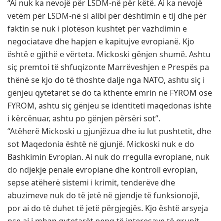
“Ai nuk ka nevojë për LSDM-në për këtë. Ai ka nevojë
vetëm për LSDM-në si alibi për dështimin e tij dhe për
faktin se nuk i plotëson kushtet për vazhdimin e
negociatave dhe hapjen e kapitujve evropianë. Kjo
është e gjithë e vërteta. Mickoski gënjen shumë. Ashtu
siç premtoi të shfuqizonte Marrëveshjen e Prespës pa
thënë se kjo do të thoshte dalje nga NATO, ashtu siç i
gënjeu qytetarët se do ta kthente emrin në FYROM ose
FYROM, ashtu siç gënjeu se identiteti maqedonas ishte
i kërcënuar, ashtu po gënjen përsëri sot”.
“Atëherë Mickoski u gjunjëzua dhe iu lut pushtetit, dhe
sot Maqedonia është në gjunjë. Mickoski nuk e do
Bashkimin Evropian. Ai nuk do rregulla evropiane, nuk
do ndjekje penale evropiane dhe kontroll evropian,
sepse atëherë sistemi i krimit, tenderëve dhe
abuzimeve nuk do të jetë në gjendje të funksionojë,
por ai do të duhet të jetë përgjegjës. Kjo është arsyeja