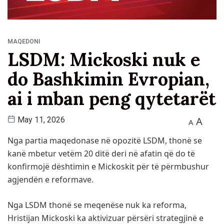
MAQEDONI
LSDM: Mickoski nuk e
do Bashkimin Evropian,
ai i mban peng qytetarët
A
May 11, 2026
A
Nga partia maqedonase në opozitë LSDM, thonë se
kanë mbetur vetëm 20 ditë deri në afatin që do të
konfirmojë dështimin e Mickoskit për të përmbushur
agjendën e reformave.
Nga LSDM thonë se meqenëse nuk ka reforma,
Hristijan Mickoski ka aktivizuar përsëri strategjinë e