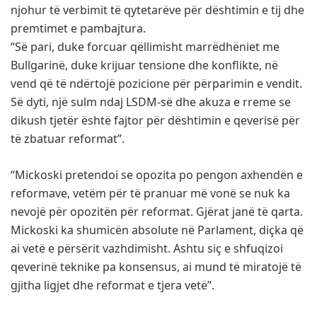
njohur të verbimit të qytetarëve për dështimin e tij dhe
premtimet e pambajtura.
“Së pari, duke forcuar qëllimisht marrëdhëniet me
Bullgarinë, duke krijuar tensione dhe konflikte, në
vend që të ndërtojë pozicione për përparimin e vendit.
Së dyti, një sulm ndaj LSDM-së dhe akuza e rreme se
dikush tjetër është fajtor për dështimin e qeverisë për
të zbatuar reformat”.
“Mickoski pretendoi se opozita po pengon axhendën e
reformave, vetëm për të pranuar më vonë se nuk ka
nevojë për opozitën për reformat. Gjërat janë të qarta.
Mickoski ka shumicën absolute në Parlament, diçka që
ai vetë e përsërit vazhdimisht. Ashtu siç e shfuqizoi
qeverinë teknike pa konsensus, ai mund të miratojë të
gjitha ligjet dhe reformat e tjera vetë”.