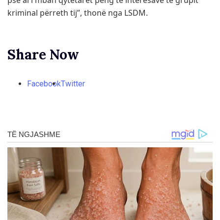
pse ai i mban qytetarët peng të interesave të grupit
kriminal përreth tij”, thonë nga LSDM.
Share Now
Facebook
Twitter