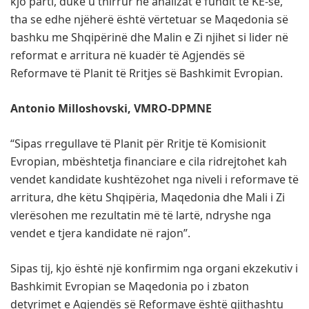
kjo parti, duke u thirrur në analizat e fundit të KE-së,
tha se edhe njëherë është vërtetuar se Maqedonia së
bashku me Shqipërinë dhe Malin e Zi njihet si lider në
reformat e arritura në kuadër të Agjendës së
Reformave të Planit të Rritjes së Bashkimit Evropian.
Antonio Milloshovski, VMRO-DPMNE
“
Sipas rregullave të Planit për Rritje të Komisionit
Evropian, mbështetja financiare e cila ridrejtohet kah
vendet kandidate kushtëzohet nga niveli i reformave të
arritura, dhe këtu Shqipëria, Maqedonia dhe Mali i Zi
vlerësohen me rezultatin më të lartë, ndryshe nga
vendet e tjera kandidate në rajon”.
Sipas tij, kjo është një konfirmim nga organi ekzekutiv i
Bashkimit Evropian se Maqedonia po i zbaton
detyrimet e Agjendës së Reformave është gjithashtu