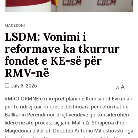
MAQEDONI
LSDM: Vonimi i
reformave ka tkurrur
fondet e KE-së për
RMV-në
A
July 3, 2026
A
VMRO-DPMNE e mirëpret planin e Komisionit Evropian
për të ridrejtuar fondet e destinuara për reformat në
Ballkanin Perëndimor drejt vendeve që konsiderohen
lidere në atë proces, siç janë Mali i Zi, Shqipëria dhe
Maqedonia e Veriut. Deputeti Antonio Milloshovski nga