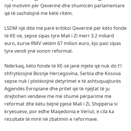
një motivim për Qeverinë dhe shumicën parlamentare
që të vazhdojnë me këtë ritëm.
LSDM një ditë më parë kritikoi Qeverinë për këto fonde
të KE-së, sepse sipas tyre Mali i Zi merr 3.2 miliard
euro, kurse RMV vetëm 67 milion euro, kjo pasi sipas
tyre vendi ynë vonon reformat.
Ndërkaq, këto fonde të KE-së janë mjete që nuk do t’i
shfrytëzojnë Bosnje Hercegovina, Serbia dhe Kosova
sepse nuk i plotësojnë detyrimet e të ashtuquajturës
Agjendës Evropiane dhe pritet që të njejtat të ju
drejtohen vendeve me më shumë përparime me
reformat dhe këtu bëjnë pjesë Mali i Zi, Shqipëria si
kryesuese, por edhe Maqedonia e Veriut, e cila ka
rezultate të mirë në zbatimin e reformave.