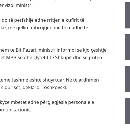
ënvizoi ministri.
o të përfshijë edhe rritjen e kufirit të
ikë, me qëllim mbrojtjen më të madhe të
ëm te Bit Pazari, ministri informoi se kjo çështje
t MPB-së dhe Qytetit të Shkupit dhe se priten
o temë tashmë është shqyrtuar. Në të ardhmen
sigurisë”, deklaroi Toshkovski.
, kyçe mbetet edhe përgjegjësia personale e
omunikacionit.