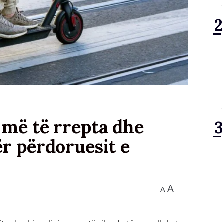
 më të rrepta dhe
ër përdoruesit e
A
A