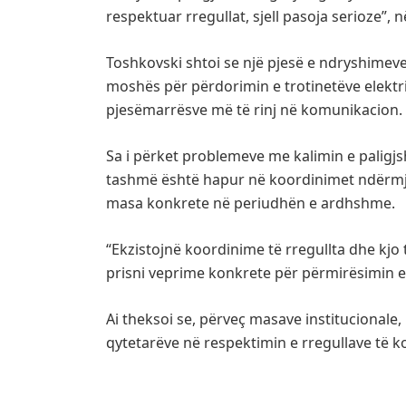
respektuar rregullat, sjell pasoja serioze”, n
Toshkovski shtoi se një pjesë e ndryshimeve d
moshës për përdorimin e trotinetëve elektr
pjesëmarrësve më të rinj në komunikacion.
Sa i përket problemeve me kalimin e paligjsh
tashmë është hapur në koordinimet ndërmje
masa konkrete në periudhën e ardhshme.
“Ekzistojnë koordinime të rregullta dhe kj
prisni veprime konkrete për përmirësimin e 
Ai theksoi se, përveç masave institucionale
qytetarëve në respektimin e rregullave të k