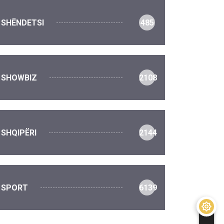
SHËNDETSI
485
SHOWBIZ
2108
SHQIPËRI
2144
SPORT
6139