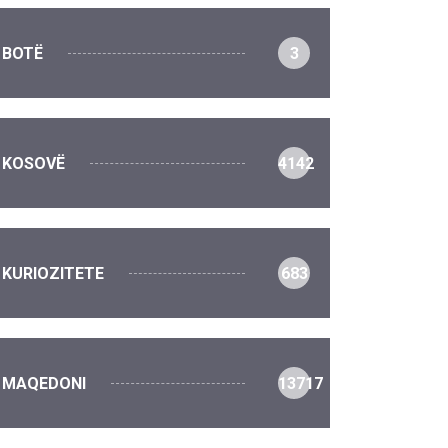
BOTË
3
KOSOVË
4142
KURIOZITETE
683
MAQEDONI
13717