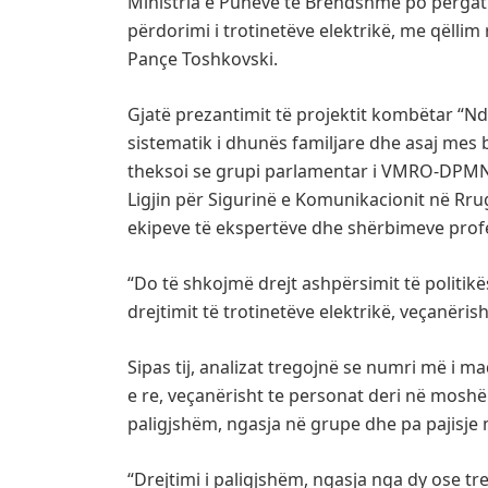
Ministria e Punëve të Brendshme po përgatit
përdorimi i trotinetëve elektrikë, me qëllim 
Pançe Toshkovski.
Gjatë prezantimit të projektit kombëtar “Nd
sistematik i dhunës familjare dhe asaj mes
theksoi se grupi parlamentar i VMRO-DPMN
Ligjin për Sigurinë e Komunikacionit në Rr
ekipeve të ekspertëve dhe shërbimeve prof
“Do të shkojmë drejt ashpërsimit të politik
drejtimit të trotinetëve elektrikë, veçanërish
Sipas tij, analizat tregojnë se numri më i 
e re, veçanërisht te personat deri në moshën
paligjshëm, ngasja në grupe dhe pa pajisje 
“Drejtimi i paligjshëm, ngasja nga dy ose tr