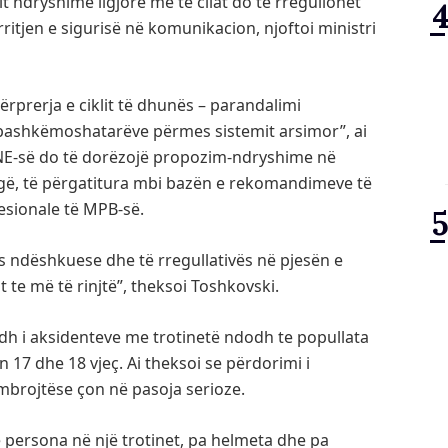
 ndryshime ligjore me të cilat do të rregullohet
rritjen e sigurisë në komunikacion, njoftoi ministri
ërprerja e ciklit të dhunës – parandalimi
 bashkëmoshatarëve përmes sistemit arsimor”, ai
E-së do të dorëzojë propozim-ndryshime në
ugë, të përgatitura mbi bazën e rekomandimeve të
esionale të MPB-së.
ës ndëshkuese dhe të rregullativës në pjesën e
t te më të rinjtë”, theksoi Toshkovski.
madh i aksidenteve me trotinetë ndodh te popullata
 17 dhe 18 vjeç. Ai theksoi se përdorimi i
mbrojtëse çon në pasoja serioze.
e persona në një trotinet, pa helmeta dhe pa