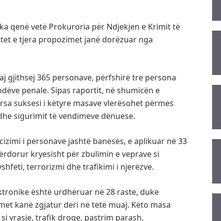
s ka qenë vetë Prokuroria për Ndjekjen e Krimit të
tet e tjera propozimet janë dorëzuar nga
 gjithsej 365 personave, përfshirë tre persona
ëndëve penale. Sipas raportit, në shumicën e
dërsa suksesi i këtyre masave vlerësohet përmes
 dhe sigurimit të vendimeve dënuese.
izimi i personave jashtë banesës, e aplikuar në 33
rdorur kryesisht për zbulimin e veprave si
yshfeti, terrorizmi dhe trafikimi i njerëzve.
ktronike është urdhëruar në 28 raste, duke
imet kanë zgjatur deri në tetë muaj. Këto masa
i vrasje, trafik droge, pastrim parash,