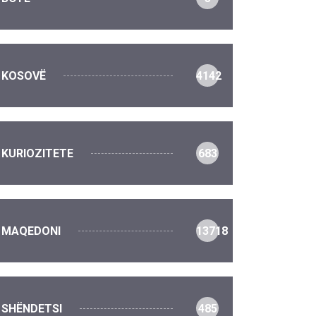
KOSOVË
4142
KURIOZITETE
683
MAQEDONI
13718
SHËNDETSI
485