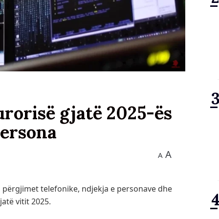
rorisë gjatë 2025-ës
persona
A
A
 përgjimet telefonike, ndjekja e personave dhe
atë vitit 2025.