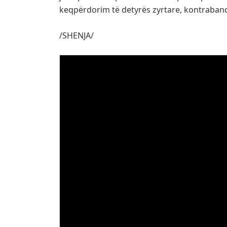
keqpërdorim të detyrës zyrtare, kontraband
/SHENJA/