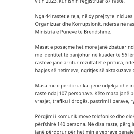
vitin 2023, kur ishin regjistruar 87 raste.
Nga 44 rastet e reja, në dy prej tyre iniciue
Organizuar dhe Korrupsionit, ndërsa në ras
Ministria e Punëve të Brendshme.
Masat e posaçme hetimore janë zbatuar ndaj
me identitet të panjohur, në kuadër të 56 l
rasteve janë arritur rezultatet e pritura, n
hapjes së hetimeve, ngritjes së aktakuzave
Masa më e përdorur ka qenë ndjekja dhe inc
raste ndaj 107 personave. Këto masa janë pë
vrasjet, trafiku i drogës, pastrimi i parave, r
Përgjimi i komunikimeve telefonike dhe ele
përfshirë 140 persona. Në disa raste, përgj
janë përdorur për hetimin e veprave penale s