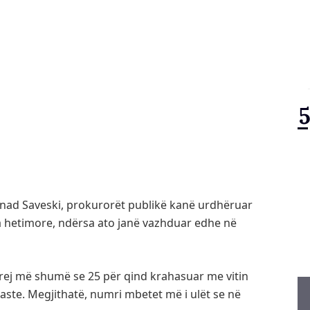
Nenad Saveski, prokurorët publikë kanë urdhëruar
ja hetimore, ndërsa ato janë vazhduar edhe në
 prej më shumë se 25 për qind krahasuar me vitin
raste. Megjithatë, numri mbetet më i ulët se në