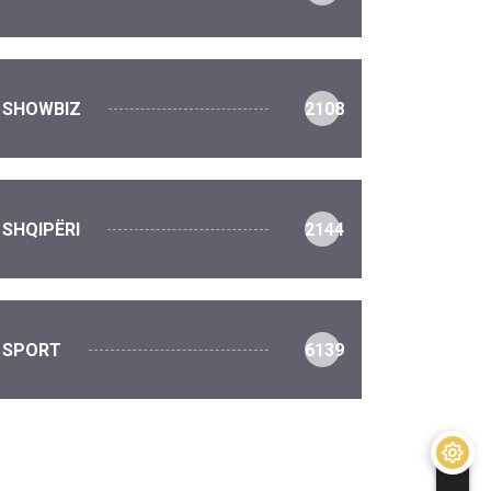
SHOWBIZ
2108
SHQIPËRI
2144
SPORT
6139