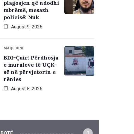
plagosjen që ndodhi
mbrëmë, mesazh
policisë: Nuk
August 9, 2026
MAQEDONI
BDI-Çair: Përdhosja
e muraleve të UÇK-
së në përvjetorin e
rënies
August 8, 2026
BOTË
3