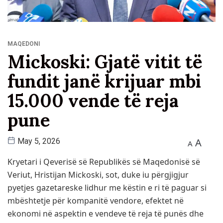
MAQEDONI
Mickoski: Gjatë vitit të
fundit janë krijuar mbi
15.000 vende të reja
pune
A
May 5, 2026
A
Kryetari i Qeverisë së Republikës së Maqedonisë së
Veriut, Hristijan Mickoski, sot, duke iu përgjigjur
pyetjes gazetareske lidhur me këstin e ri të paguar si
mbështetje për kompanitë vendore, efektet në
ekonomi në aspektin e vendeve të reja të punës dhe