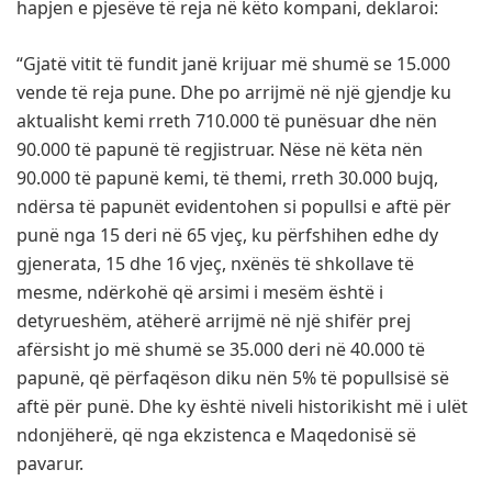
hapjen e pjesëve të reja në këto kompani, deklaroi:
“Gjatë vitit të fundit janë krijuar më shumë se 15.000
vende të reja pune. Dhe po arrijmë në një gjendje ku
aktualisht kemi rreth 710.000 të punësuar dhe nën
90.000 të papunë të regjistruar. Nëse në këta nën
90.000 të papunë kemi, të themi, rreth 30.000 bujq,
ndërsa të papunët evidentohen si popullsi e aftë për
punë nga 15 deri në 65 vjeç, ku përfshihen edhe dy
gjenerata, 15 dhe 16 vjeç, nxënës të shkollave të
mesme, ndërkohë që arsimi i mesëm është i
detyrueshëm, atëherë arrijmë në një shifër prej
afërsisht jo më shumë se 35.000 deri në 40.000 të
papunë, që përfaqëson diku nën 5% të popullsisë së
aftë për punë. Dhe ky është niveli historikisht më i ulët
ndonjëherë, që nga ekzistenca e Maqedonisë së
pavarur.