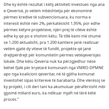
Dhe ky është rezultat i këtij aktiviteti investues nga ana
e Qeverisë, jo vetëm mbështetja për ekonominë
përmes kredive të subvencionuara, ku norma e
interesit është nën 2%, përkatësisht 1,95%, por edhe
përmes këtyre projekteve, njëri prej të cilëve është
edhe ky që po e shohim këtu. Të tillë kemi më shumë
se 1.200 aktualisht, pra 1.200 kantiere janë realizuar
vetëm gjatë dy viteve të fundit, projekte që janë
drejtpërdrejt për komunitetin përmes vetëqeverisjes
lokale. Dhe këtu Qeveria nuk ka përzgjedhur nëse
bëhet fjalë për kryetarë komunash nga VMRO-DPMNE
apo nga koalicioni qeveritar, në të gjitha komunat
investohet sipas kritereve të barabarta. Dhe vlerësoj se
ky projekt, i cili deri tani ka akumuluar përafërsisht mbi
gjysmë miliard euro, ka ndikuar mjaft në tërë këtë
proces.”