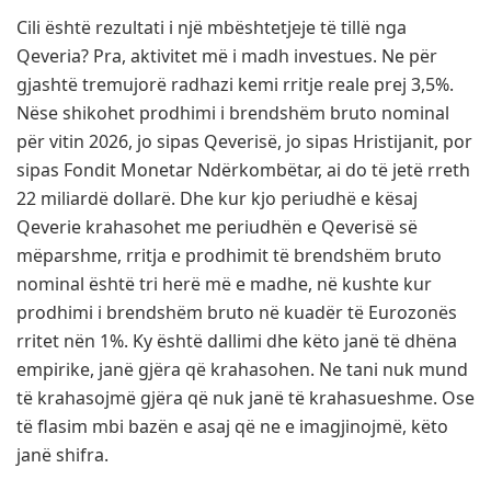
Cili është rezultati i një mbështetjeje të tillë nga
Qeveria? Pra, aktivitet më i madh investues. Ne për
gjashtë tremujorë radhazi kemi rritje reale prej 3,5%.
Nëse shikohet prodhimi i brendshëm bruto nominal
për vitin 2026, jo sipas Qeverisë, jo sipas Hristijanit, por
sipas Fondit Monetar Ndërkombëtar, ai do të jetë rreth
22 miliardë dollarë. Dhe kur kjo periudhë e kësaj
Qeverie krahasohet me periudhën e Qeverisë së
mëparshme, rritja e prodhimit të brendshëm bruto
nominal është tri herë më e madhe, në kushte kur
prodhimi i brendshëm bruto në kuadër të Eurozonës
rritet nën 1%. Ky është dallimi dhe këto janë të dhëna
empirike, janë gjëra që krahasohen. Ne tani nuk mund
të krahasojmë gjëra që nuk janë të krahasueshme. Ose
të flasim mbi bazën e asaj që ne e imagjinojmë, këto
janë shifra.