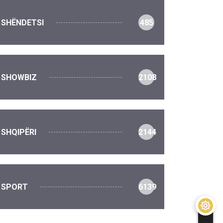
SHËNDETSI
485
SHOWBIZ
2108
SHQIPËRI
2144
SPORT
6139