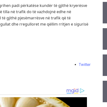
rihen padi përkatëse kundër të gjithë kryerësve
ë tilla në trafik do të vazhdojnë edhe në
 të gjithë pjesëmarrësve në trafik që të
llat dhe rregulloret me qëllim rritjen e sigurisë
Twitter