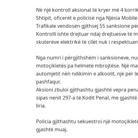
Në një kontroll aksional të kryer më 4 korri
Shtipit, oficerët e policisë nga Njësia Mobile
Trafikale vendosën gjithsej 55 sanksione pë
Kontrolli ishte drejtuar ndaj drejtuesve të
skuterëve elektrikë të cilët nuk i respektuan 
Nga numri i përgjithshëm i sanksioneve, num
motoçikletës pa helmetë mbrojtëse. Një mas
automjetit nën ndikimin e alkoolit, një për l
pashfaqur.
Aksioni zbuloi gjithashtu gjashtë vepra pen
sipas nenit 297-a të Kodit Penal, me gjashtë
liria.
Policia gjithashtu sekuestroi një motoçikle
gjashtë muaj.