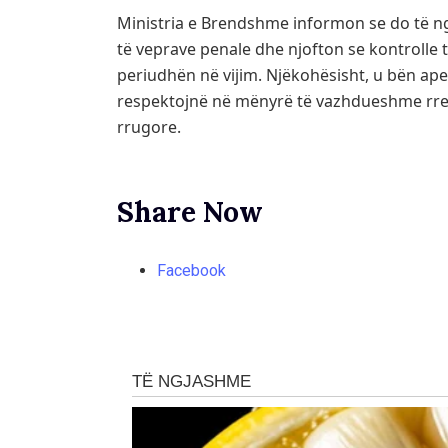
Ministria e Brendshme informon se do të ng
të veprave penale dhe njofton se kontrolle t
periudhën në vijim. Njëkohësisht, u bën apel
respektojnë në mënyrë të vazhdueshme rregu
rrugore.
Share Now
Facebook