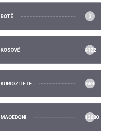
BOTË
3
KOSOVË
4122
KURIOZITETE
683
MAQEDONI
13680