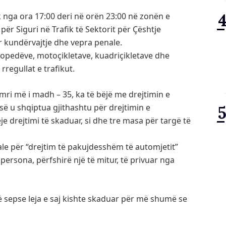
k nga ora 17:00 deri në orën 23:00 në zonën e
 për Siguri në Trafik të Sektorit për Çështje
r kundërvajtje dhe vepra penale.
 mopedëve, motoçikletave, kuadriçikletave dhe
rregullat e trafikut.
ri më i madh – 35, ka të bëjë me drejtimin e
ë u shqiptua gjithashtu për drejtimin e
eje drejtimi të skaduar, si dhe tre masa për targë të
ale për “drejtim të pakujdesshëm të automjetit”
 persona, përfshirë një të mitur, të privuar nga
të sepse leja e saj kishte skaduar për më shumë se