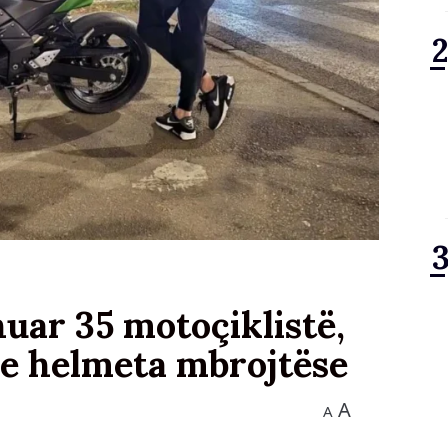
uar 35 motoçiklistë,
me helmeta mbrojtëse
A
A