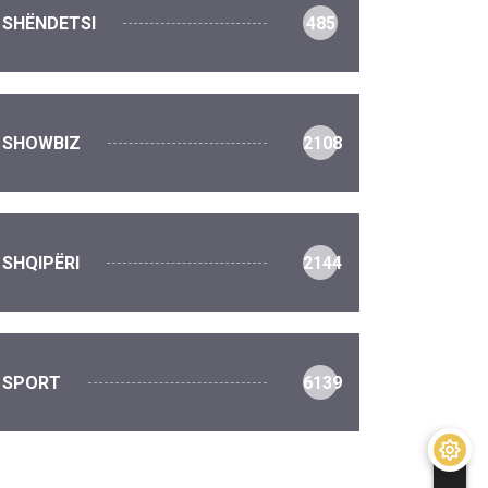
SHËNDETSI
485
SHOWBIZ
2108
SHQIPËRI
2144
SPORT
6139