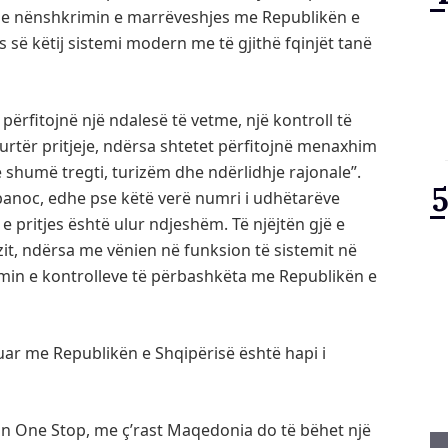
me nënshkrimin e marrëveshjes me Republikën e
 së këtij sistemi modern me të gjithë fqinjët tanë
përfitojnë një ndalesë të vetme, një kontroll të
tër pritjeje, ndërsa shtetet përfitojnë menaxhim
 shumë tregti, turizëm dhe ndërlidhje rajonale”.
banoc, edhe pse këtë verë numri i udhëtarëve
e pritjes është ulur ndjeshëm. Të njëjtën gjë e
it, ndërsa me vënien në funksion të sistemit në
imin e kontrolleve të përbashkëta me Republikën e
ar me Republikën e Shqipërisë është hapi i
min One Stop, me ç’rast Maqedonia do të bëhet një