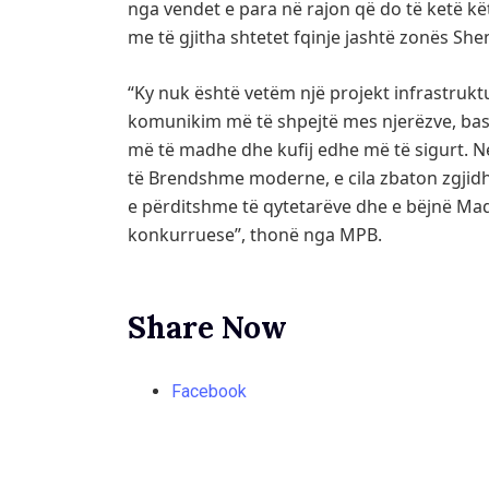
nga vendet e para në rajon që do të ketë kë
me të gjitha shtetet fqinje jashtë zonës She
“Ky nuk është vetëm një projekt infrastrukt
komunikim më të shpejtë mes njerëzve, ba
më të madhe dhe kufij edhe më të sigurt. N
të Brendshme moderne, e cila zbaton zgjidh
e përditshme të qytetarëve dhe e bëjnë Maq
konkurruese”, thonë nga MPB.
Share Now
Facebook