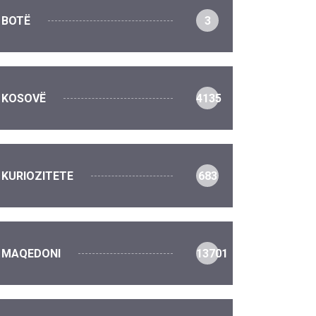
BOTË
3
KOSOVË
4135
KURIOZITETE
683
MAQEDONI
13701