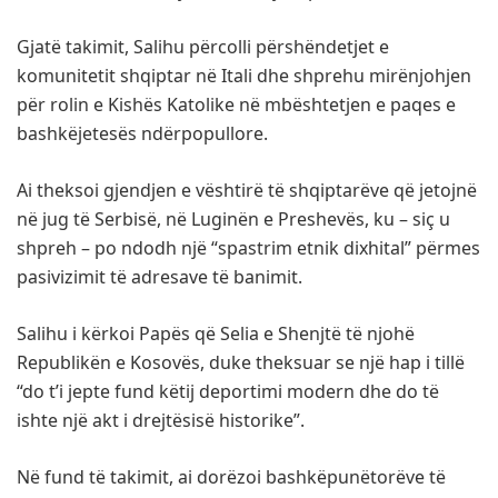
Gjatë takimit, Salihu përcolli përshëndetjet e
komunitetit shqiptar në Itali dhe shprehu mirënjohjen
për rolin e Kishës Katolike në mbështetjen e paqes e
bashkëjetesës ndërpopullore.
Ai theksoi gjendjen e vështirë të shqiptarëve që jetojnë
në jug të Serbisë, në Luginën e Preshevës, ku – siç u
shpreh – po ndodh një “spastrim etnik dixhital” përmes
pasivizimit të adresave të banimit.
Salihu i kërkoi Papës që Selia e Shenjtë të njohë
Republikën e Kosovës, duke theksuar se një hap i tillë
“do t’i jepte fund këtij deportimi modern dhe do të
ishte një akt i drejtësisë historike”.
Në fund të takimit, ai dorëzoi bashkëpunëtorëve të