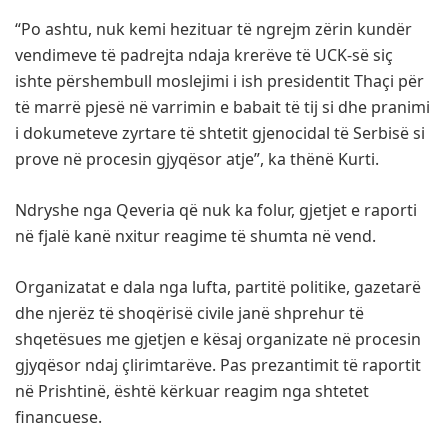
“Po ashtu, nuk kemi hezituar të ngrejm zërin kundër
vendimeve të padrejta ndaja krerëve të UCK-së siç
ishte përshembull moslejimi i ish presidentit Thaçi për
të marrë pjesë në varrimin e babait të tij si dhe pranimi
i dokumeteve zyrtare të shtetit gjenocidal të Serbisë si
prove në procesin gjyqësor atje”, ka thënë Kurti.
Ndryshe nga Qeveria që nuk ka folur, gjetjet e raporti
në fjalë kanë nxitur reagime të shumta në vend.
Organizatat e dala nga lufta, partitë politike, gazetarë
dhe njerëz të shoqërisë civile janë shprehur të
shqetësues me gjetjen e kësaj organizate në procesin
gjyqësor ndaj çlirimtarëve. Pas prezantimit të raportit
në Prishtinë, është kërkuar reagim nga shtetet
financuese.