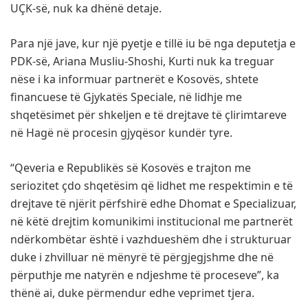
UÇK-së, nuk ka dhënë detaje.
Para një jave, kur një pyetje e tillë iu bë nga deputetja e
PDK-së, Ariana Musliu-Shoshi, Kurti nuk ka treguar
nëse i ka informuar partnerët e Kosovës, shtete
financuese të Gjykatës Speciale, në lidhje me
shqetësimet për shkeljen e të drejtave të çlirimtareve
në Hagë në procesin gjyqësor kundër tyre.
“Qeveria e Republikës së Kosovës e trajton me
seriozitet çdo shqetësim që lidhet me respektimin e të
drejtave të njërit përfshirë edhe Dhomat e Specializuar,
në këtë drejtim komunikimi institucional me partnerët
ndërkombëtar është i vazhdueshëm dhe i strukturuar
duke i zhvilluar në mënyrë të përgjegjshme dhe në
përputhje me natyrën e ndjeshme të proceseve”, ka
thënë ai, duke përmendur edhe veprimet tjera.