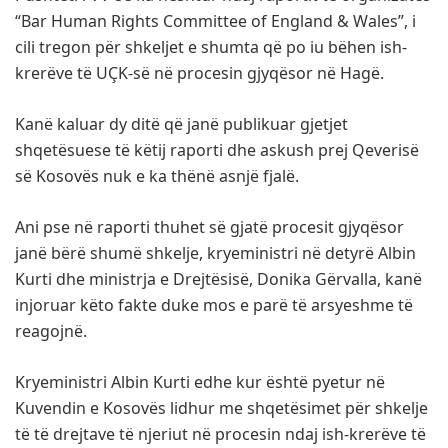
“Bar Human Rights Committee of England & Wales”, i
cili tregon për shkeljet e shumta që po iu bëhen ish-
krerëve të UÇK-së në procesin gjyqësor në Hagë.
Kanë kaluar dy ditë që janë publikuar gjetjet
shqetësuese të këtij raporti dhe askush prej Qeverisë
së Kosovës nuk e ka thënë asnjë fjalë.
Ani pse në raporti thuhet së gjatë procesit gjyqësor
janë bërë shumë shkelje, kryeministri në detyrë Albin
Kurti dhe ministrja e Drejtësisë, Donika Gërvalla, kanë
injoruar këto fakte duke mos e parë të arsyeshme të
reagojnë.
Kryeministri Albin Kurti edhe kur është pyetur në
Kuvendin e Kosovës lidhur me shqetësimet për shkelje
të të drejtave të njeriut në procesin ndaj ish-krerëve të