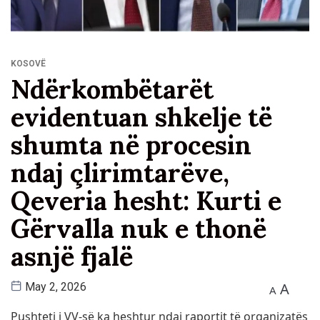
KOSOVË
Ndërkombëtarët
evidentuan shkelje të
shumta në procesin
ndaj çlirimtarëve,
Qeveria hesht: Kurti e
Gërvalla nuk e thonë
asnjë fjalë
A
May 2, 2026
A
Pushteti i VV-së ka heshtur ndaj raportit të organizatës