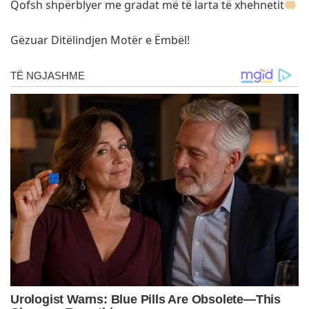
Qofsh shpërblyer me gradat më të larta të xhehnetit
Gëzuar Ditëlindjen Motër e Ëmbël!