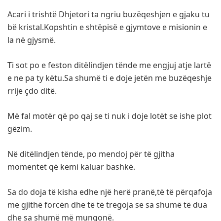
Acari i trishtë Dhjetori ta ngriu buzëqeshjen e gjaku tu
bë kristal.Kopshtin e shtëpisë e gjymtove e misionin e
la në gjysmë.
Ti sot po e feston ditëlindjen tënde me engjuj atje lartë
e ne pa ty këtu.Sa shumë ti e doje jetën me buzëqeshje
rrije çdo ditë.
Më fal motër që po qaj se ti nuk i doje lotët se ishe plot
gëzim.
Në ditëlindjen tënde, po mendoj për të gjitha
momentet që kemi kaluar bashkë.
Sa do doja të kisha edhe një herë pranë,të të përqafoja
me gjithë forcën dhe të të tregoja se sa shumë të dua
dhe sa shumë më mungonë.