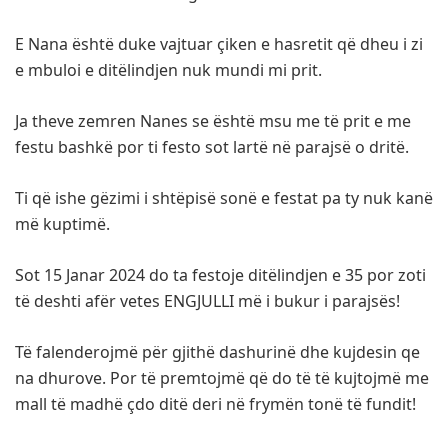
E Nana është duke vajtuar çiken e hasretit që dheu i zi
e mbuloi e ditëlindjen nuk mundi mi prit.
Ja theve zemren Nanes se është msu me të prit e me
festu bashkë por ti festo sot lartë në parajsë o dritë.
Ti që ishe gëzimi i shtëpisë sonë e festat pa ty nuk kanë
më kuptimë.
Sot 15 Janar 2024 do ta festoje ditëlindjen e 35 por zoti
të deshti afër vetes ENGJULLI më i bukur i parajsës!
Të falenderojmë për gjithë dashurinë dhe kujdesin qe
na dhurove. Por të premtojmë që do të të kujtojmë me
mall të madhë çdo ditë deri në frymën tonë të fundit!