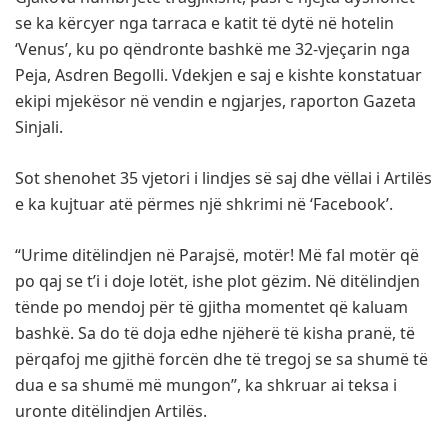
se ka kërcyer nga tarraca e katit të dytë në hotelin
‘Venus’, ku po qëndronte bashkë me 32-vjeçarin nga
Peja, Asdren Begolli. Vdekjen e saj e kishte konstatuar
ekipi mjekësor në vendin e ngjarjes, raporton Gazeta
Sinjali.
Sot shenohet 35 vjetori i lindjes së saj dhe vëllai i Artilës
e ka kujtuar atë përmes një shkrimi në ‘Facebook’.
“Urime ditëlindjen në Parajsë, motër! Më fal motër që
po qaj se t’i i doje lotët, ishe plot gëzim. Në ditëlindjen
tënde po mendoj për të gjitha momentet që kaluam
bashkë. Sa do të doja edhe njëherë të kisha pranë, të
përqafoj me gjithë forcën dhe të tregoj se sa shumë të
dua e sa shumë më mungon”, ka shkruar ai teksa i
uronte ditëlindjen Artilës.