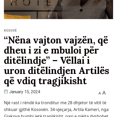
KOSOVË
“Nëna vajton vajzën, që
dheu i zi e mbuloi për
ditëlindje” – Vëllai i
uron ditëlindjen Artilës
që vdiq tragjikisht
A
January 15, 2024
A
Një rast i rëndë ka tronditur me 28 dhjetor të vitit të
shkuar gjithë Kosovën. 34-vjeçarja, Artila Kameri, nga
Gjakova humbi jetë tragjikisht, pasi e njëjta dyshohet