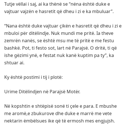
Tutje vëllai i saj, ai ka thënë se “nëna është duke e
vajtuar vajzën e hasretit që dheu i zi e ka mbuluar”.
“Nana është duke vajtuar çikën e hasretit që dheu i zi e
mbuloi për ditëlindje. Nuk mundi me pritë. Ia theve
zemrën nanës, se është msu me të pritë e me festu
bashkë. Pot, ti festo sot, lart në Parajsë. O dritë, ti që
ishe gëzimi ynë, e festat nuk kanë kuptim pa ty”, ka
shtuar ai.
Ky është postimi i tij i plotë:
Urime Ditëlindjen në Parajsë Motër.
Në kopshtin e shtëpisë sonë ti çele e para. E mbushe
me aromë,e zbukurove dhe duke e marrë me vete
nektarin ëmbëlsues ike që të ermosh mes engjujsh.