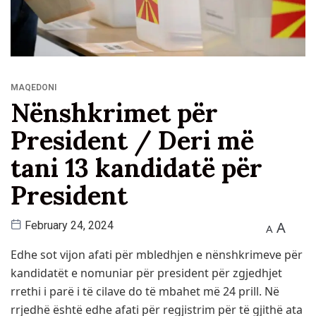
MAQEDONI
Nënshkrimet për
President / Deri më
tani 13 kandidatë për
President
A
February 24, 2024
A
Edhe sot vijon afati për mbledhjen e nënshkrimeve për
kandidatët e nomuniar për president për zgjedhjet
rrethi i parë i të cilave do të mbahet më 24 prill. Në
rrjedhë është edhe afati për regjistrim për të gjithë ata