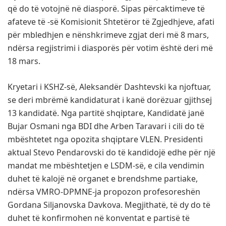
që do të votojnë në diasporë. Sipas përcaktimeve të
afateve të -së Komisionit Shtetëror të Zgjedhjeve, afati
për mbledhjen e nënshkrimeve zgjat deri më 8 mars,
ndërsa regjistrimi i diasporës për votim është deri më
18 mars.
Kryetari i KSHZ-së, Aleksandër Dashtevski ka njoftuar,
se deri mbrëmë kandidaturat i kanë dorëzuar gjithsej
13 kandidatë. Nga partitë shqiptare, Kandidatë janë
Bujar Osmani nga BDI dhe Arben Taravari i cili do të
mbështetet nga opozita shqiptare VLEN. Presidenti
aktual Stevo Pendarovski do të kandidojë edhe për një
mandat me mbështetjen e LSDM-së, e cila vendimin
duhet të kalojë në organet e brendshme partiake,
ndërsa VMRO-DPMNE-ja propozon profesoreshën
Gordana Siljanovska Davkova. Megjithatë, të dy do të
duhet të konfirmohen në konventat e partisë të