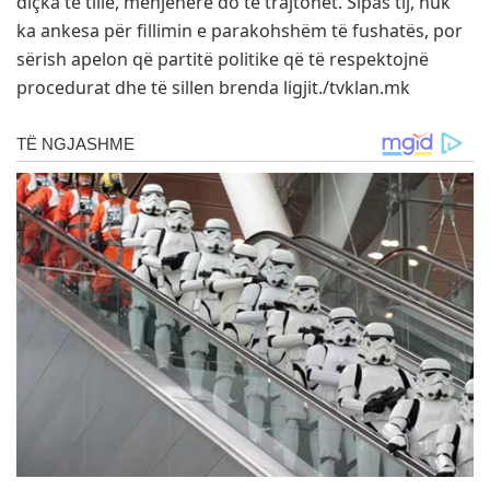
diçka të tillë, menjëherë do të trajtohet. Sipas tij, nuk
ka ankesa për fillimin e parakohshëm të fushatës, por
sërish apelon që partitë politike që të respektojnë
procedurat dhe të sillen brenda ligjit./tvklan.mk