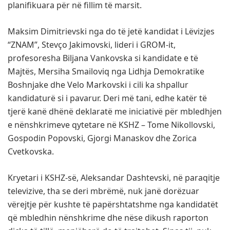
planifikuara për në fillim të marsit.
Maksim Dimitrievski nga do të jetë kandidat i Lëvizjes
“ZNAM”, Stevço Jakimovski, lideri i GROM-it,
profesoresha Biljana Vankovska si kandidate e të
Majtës, Mersiha Smailoviq nga Lidhja Demokratike
Boshnjake dhe Velo Markovski i cili ka shpallur
kandidaturë si i pavarur. Deri më tani, edhe katër të
tjerë kanë dhënë deklaratë me iniciativë për mbledhjen
e nënshkrimeve qytetare në KSHZ – Tome Nikollovski,
Gospodin Popovski, Gjorgi Manaskov dhe Zorica
Cvetkovska.
Kryetari i
KSHZ-së, Aleksandar Dashtevski, në paraqitje
televizive, tha se deri mbrëmë, nuk janë dorëzuar
vërejtje për kushte të papërshtatshme nga kandidatët
që mbledhin nënshkrime dhe nëse dikush raporton