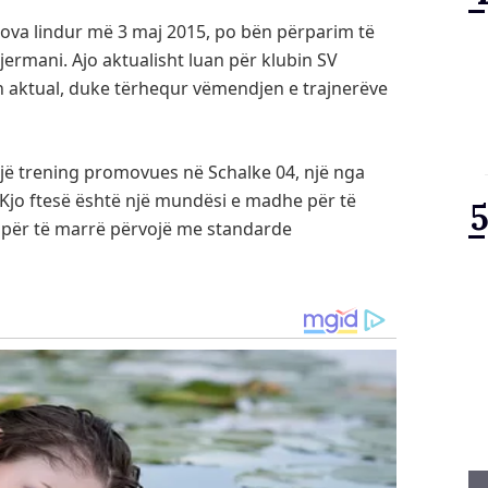
nova lindur më 3 maj 2015, po bën përparim të
ermani. Ajo aktualisht luan për klubin SV
n aktual, duke tërhequr vëmendjen e trajnerëve
 një trening promovues në Schalke 04, një nga
. Kjo ftesë është një mundësi e madhe për të
he për të marrë përvojë me standarde