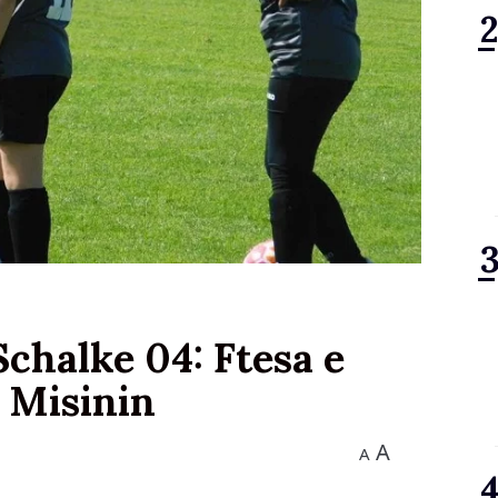
halke 04: Ftesa e
 Misinin
A
A