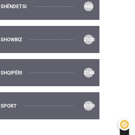
SHËNDETSI
485
SHOWBIZ
2108
SHQIPËRI
2144
SPORT
6139