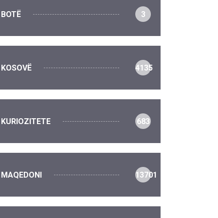
BOTË
3
KOSOVË
4135
KURIOZITETE
683
MAQEDONI
13701