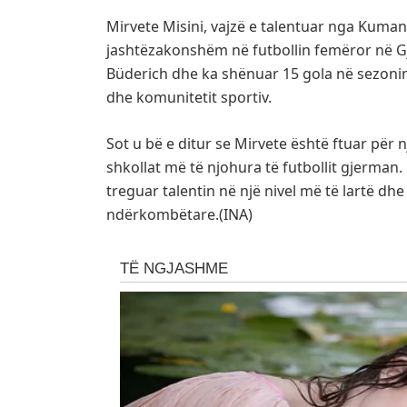
Mirvete Misini, vajzë e talentuar nga Kuma
jashtëzakonshëm në futbollin femëror në Gj
Büderich dhe ka shënuar 15 gola në sezoni
dhe komunitetit sportiv.
Sot u bë e ditur se Mirvete është ftuar për
shkollat më të njohura të futbollit gjerman
treguar talentin në një nivel më të lartë d
ndërkombëtare.(INA)