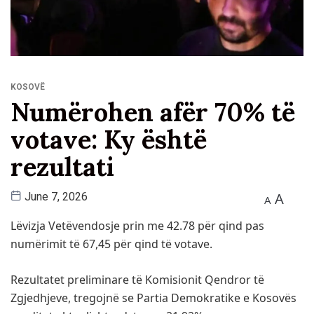
KOSOVË
Numërohen afër 70% të
votave: Ky është
rezultati
A
June 7, 2026
A
Lëvizja Vetëvendosje prin me 42.78 për qind pas
numërimit të 67,45 për qind të votave.
Rezultatet preliminare të Komisionit Qendror të
Zgjedhjeve, tregojnë se Partia Demokratike e Kosovës