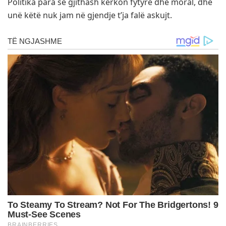
Politika para se gjithash kërkon fytyrë dhe moral, dhe
unë këtë nuk jam në gjendje t’ja falë askujt.