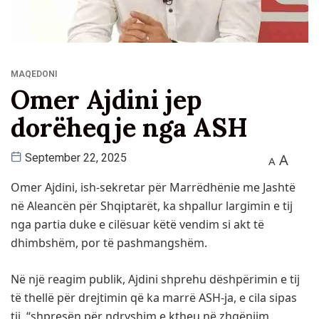
MAQEDONI
Omer Ajdini jep
dorëheqje nga ASH
A
September 22, 2025
A
Omer Ajdini, ish-sekretar për Marrëdhënie me Jashtë
në Aleancën për Shqiptarët, ka shpallur largimin e tij
nga partia duke e cilësuar këtë vendim si akt të
dhimbshëm, por të pashmangshëm.
Në një reagim publik, Ajdini shprehu dëshpërimin e tij
të thellë për drejtimin që ka marrë ASH-ja, e cila sipas
tij, “shpresën për ndryshim e ktheu në zhgënjim,