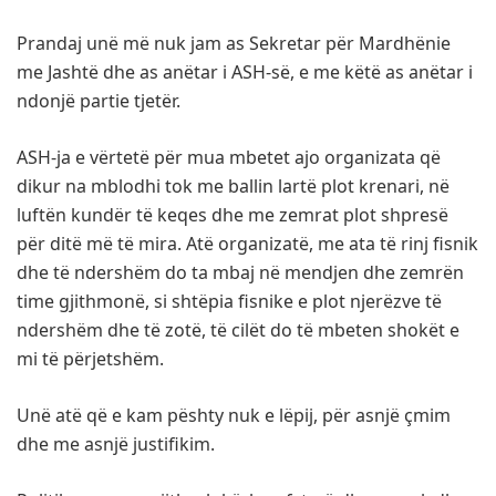
Prandaj unë më nuk jam as Sekretar për Mardhënie
me Jashtë dhe as anëtar i ASH-së, e me këtë as anëtar i
ndonjë partie tjetër.
ASH-ja e vërtetë për mua mbetet ajo organizata që
dikur na mblodhi tok me ballin lartë plot krenari, në
luftën kundër të keqes dhe me zemrat plot shpresë
për ditë më të mira. Atë organizatë, me ata të rinj fisnik
dhe të ndershëm do ta mbaj në mendjen dhe zemrën
time gjithmonë, si shtëpia fisnike e plot njerëzve të
ndershëm dhe të zotë, të cilët do të mbeten shokët e
mi të përjetshëm.
Unë atë që e kam pështy nuk e lëpij, për asnjë çmim
dhe me asnjë justifikim.