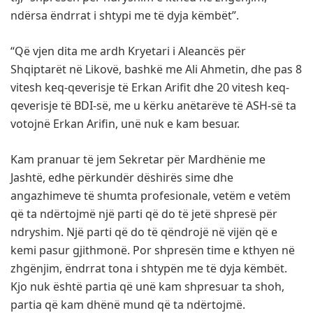
ndërsa ëndrrat i shtypi me të dyja këmbët”.
“Që vjen dita me ardh Kryetari i Aleancës për
Shqiptarët në Likovë, bashkë me Ali Ahmetin, dhe pas 8
vitesh keq-qeverisje të Erkan Arifit dhe 20 vitesh keq-
qeverisje të BDI-së, me u kërku anëtarëve të ASH-së ta
votojnë Erkan Arifin, unë nuk e kam besuar.
Kam pranuar të jem Sekretar për Mardhënie me
Jashtë, edhe përkundër dëshirës sime dhe
angazhimeve të shumta profesionale, vetëm e vetëm
që ta ndërtojmë një parti që do të jetë shpresë për
ndryshim. Një parti që do të qëndrojë në vijën që e
kemi pasur gjithmonë. Por shpresën time e kthyen në
zhgënjim, ëndrrat tona i shtypën me të dyja këmbët.
Kjo nuk është partia që unë kam shpresuar ta shoh,
partia që kam dhënë mund që ta ndërtojmë.