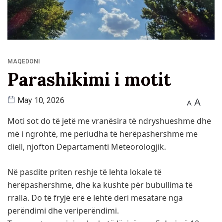
MAQEDONI
Parashikimi i motit
A
May 10, 2026
A
Moti sot do të jetë me vranësira të ndryshueshme dhe
më i ngrohtë, me periudha të herëpashershme me
diell, njofton Departamenti Meteorologjik.
Në pasdite priten reshje të lehta lokale të
herëpashershme, dhe ka kushte për bubullima të
rralla. Do të fryjë erë e lehtë deri mesatare nga
perëndimi dhe veriperëndimi.