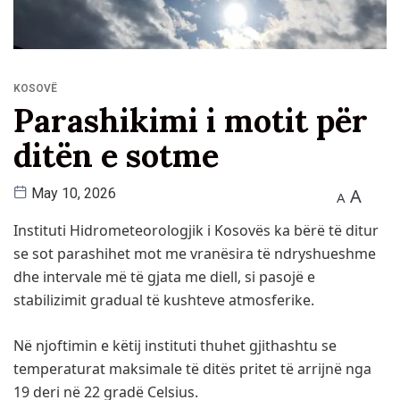
KOSOVË
Parashikimi i motit për
ditën e sotme
A
May 10, 2026
A
Instituti Hidrometeorologjik i Kosovës ka bërë të ditur
se sot parashihet mot me vranësira të ndryshueshme
dhe intervale më të gjata me diell, si pasojë e
stabilizimit gradual të kushteve atmosferike.
Në njoftimin e këtij instituti thuhet gjithashtu se
temperaturat maksimale të ditës pritet të arrijnë nga
19 deri në 22 gradë Celsius.