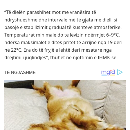
“Të dielën parashihet mot me vranësira të
ndryshueshme dhe intervale më të gjata me diell, si
pasojë e stabilizimit gradual të kushteve atmosferike.
Temperaturat minimale do të lëvizin ndërmjet 6–9°C,
ndërsa maksimalet e ditës pritet të arrijnë nga 19 deri
në 22°C. Era do të fryjë e lehtë deri mesatare nga
drejtimi i juglindjes”, thuhet në njoftimin e IHMK-së.